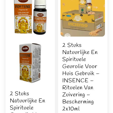
2 Stuks
Natuurlijke En
Spirituele
Geurolie Voor
Huis Gebruik –
INSENCE –
Rituelen Van
2 Stuks
Zuivering –
Natuurlijke En
Bescherming
Spirituele
2x10ml