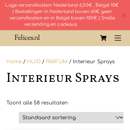
Lage verzendkosten: Nederland 6,50€ , België 10€
| Bestellingen in Nederland boven 60€ geen
c
verzendkosten en in België boven 100€ | Snelle
verzending en cadeaus
Skip
Cart
Felices.nl
Me
to
content
Home
/
HUID
/
PARFUM
/ Interieur Sprays
Interieur Sprays
Toont alle 58 resultaten