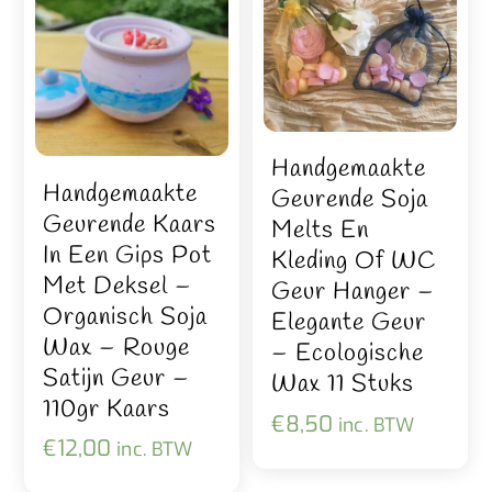
Handgemaakte
Handgemaakte
Geurende Soja
Geurende Kaars
Melts En
In Een Gips Pot
Kleding Of WC
Met Deksel –
Geur Hanger –
Organisch Soja
Elegante Geur
Wax – Rouge
– Ecologische
Satijn Geur –
Wax 11 Stuks
110gr Kaars
€
8,50
inc. BTW
€
12,00
inc. BTW