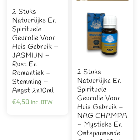
2 Stuks
Natuurlijke En
Spirituele
Geurolie Voor
Huis Gebruik –
JASMIJN –
Rust En
2 Stuks
Romantiek –
Natuurlijke En
Stemming –
Spirituele
Angst 2x10ml
Geurolie Voor
€
4,50
inc. BTW
Huis Gebruik –
NAG CHAMPA
– Mystieke En
Ontspannende