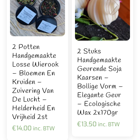
2 Potten
2 Stuks
Handgemaakte
Handgemaakte
Losse Wierook
Geurende Soja
– Bloemen En
Kaarsen –
Kruiden –
Bollige Vorm –
Zuivering Van
Elegante Geur
De Lucht –
– Ecologische
Helderheid En
Wax 2x170gr
Vrijheid 2st
€
13,50
inc. BTW
€
14,00
inc. BTW