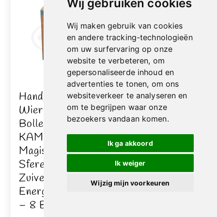
Wij gebruiken cookies
Wij maken gebruik van cookies
en andere tracking-technologieën
om uw surfervaring op onze
website te verbeteren, om
gepersonaliseerde inhoud en
advertenties te tonen, om ons
Handgemaakte
Handgemaakte
websiteverkeer te analyseren en
om te begrijpen waar onze
Wierook
Wierook
bezoekers vandaan komen.
Bolletjes Met
Bolletjes Met
KAMFER –
PALO SANTO
Ik ga akkoord
Magische
– Genezing En
Sferen –
Reiniging – 8
Ik weiger
Zuivering En
Bolletjes
Wijzig mijn voorkeuren
Energiebescherming
€
4,50
inc. BTW
– 8 Bolletjes