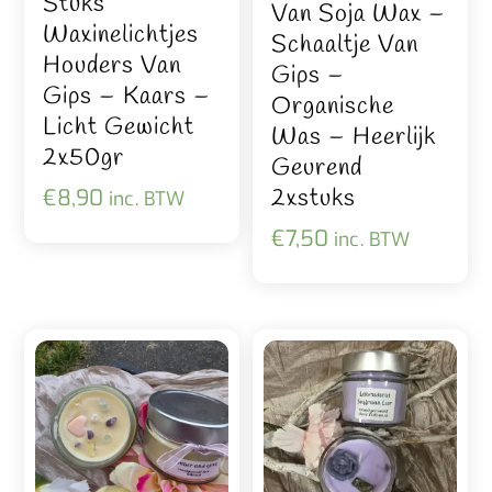
Stuks
Van Soja Wax –
Waxinelichtjes
Schaaltje Van
Houders Van
Gips –
Gips – Kaars –
Organische
Licht Gewicht
Was – Heerlijk
2x50gr
Geurend
2xstuks
€
8,90
inc. BTW
€
7,50
inc. BTW