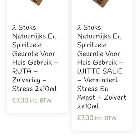
2 Stuks
2 Stuks
Natuurlijke En
Natuurlijke En
Spirituele
Spirituele
Geurolie Voor
Geurolie Voor
Huis Gebruik –
Huis Gebruik –
RUTA –
WITTE SALIE
Zuivering –
– Vermindert
Stress 2x10ml
Stress En
Angst – Zuivert
€
7,00
inc. BTW
2x10ml
€
7,00
inc. BTW