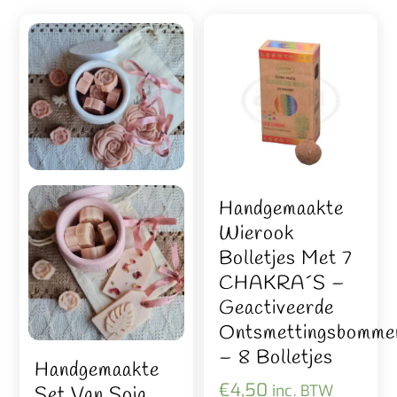
Handgemaakte
Wierook
Bolletjes Met 7
CHAKRA´S –
Geactiveerde
Ontsmettingsbomme
– 8 Bolletjes
Handgemaakte
€
4,50
inc. BTW
Set Van Soja