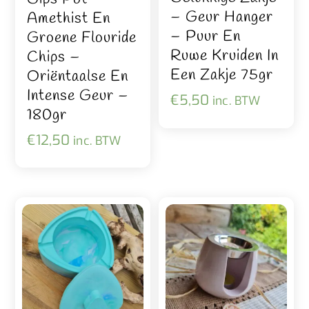
– Geur Hanger
Amethist En
– Puur En
Groene Flouride
Ruwe Kruiden In
Chips –
Een Zakje 75gr
Oriëntaalse En
Intense Geur –
€
5,50
inc. BTW
180gr
€
12,50
inc. BTW