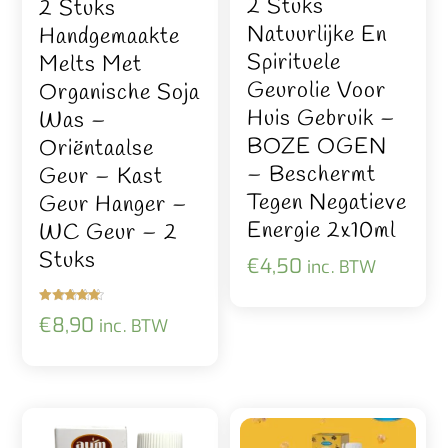
2 Stuks
2 Stuks
Natuurlijke En
Handgemaakte
Spirituele
Melts Met
Geurolie Voor
Organische Soja
Huis Gebruik –
Was –
BOZE OGEN
Oriëntaalse
– Beschermt
Geur – Kast
Tegen Negatieve
Geur Hanger –
Energie 2x10ml
WC Geur – 2
Stuks
€
4,50
inc. BTW
Gewaardeer
€
8,90
inc. BTW
d
5.00
uit 5