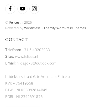
Facebook
YouTube
Instagram
©
Felices.nl
2026
Powered by
WordPress
•
Themify WordPress Themes
CONTACT
Telefoon:
+31 6 43203033
Sites:
www.felices.nl
Email:
hildago73@outlook.com
Leidekkersstraat 6, te Veendam Felices.nl
KVK – 76419568
BTW – NL003082814B45
EORI - NL2342691875