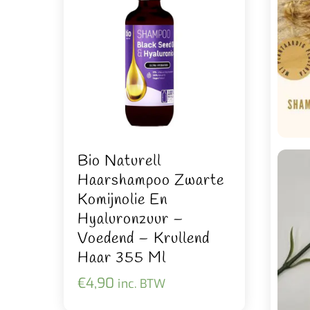
Bio Naturell
Haarshampoo Zwarte
Komijnolie En
Hyaluronzuur –
Voedend – Krullend
Haar 355 Ml
€
4,90
inc. BTW