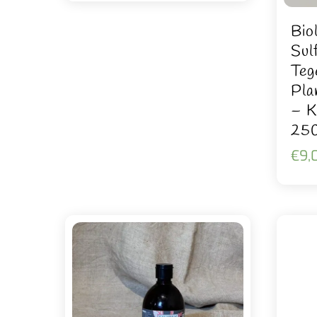
Bio
Sul
Teg
Pla
– K
25
€
9,