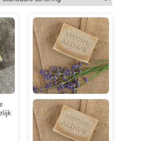
e
lijk