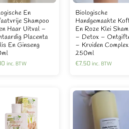
logische En
Biologische
faatvrije Shampoo
Handgemaakte Koff
en Haar Uitval –
En Roze Klei Sha
ntaardig Placenta
– Detox – Ontgift
lis En Ginseng
– Kruiden Complex
0ml
250ml
00
€
7,50
inc. BTW
inc. BTW