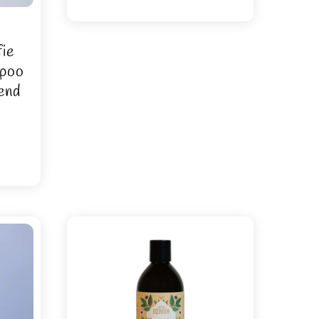
ie
mpoo
end