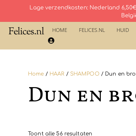
Lage verzendkosten: Nederland 6,50€ 
Belgi
Skip
Felices.nl
HOME
FELICES.NL
HUID
to
​La Savonnerie du Pilon du Roy – Eau De Toilette
content
Home
/
HAAR
/
SHAMPOO
/ Dun en br
Dun en b
Toont alle 56 resultaten