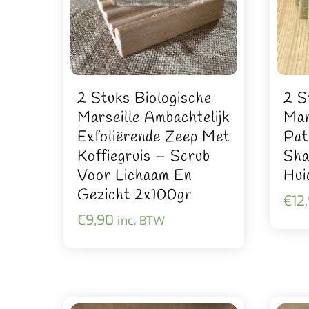
2 Stuks Biologische
2 S
Marseille Ambachtelijk
Mar
Exfoliërende Zeep Met
Pat
Koffiegruis – Scrub
Sha
Voor Lichaam En
Hui
Gezicht 2x100gr
€
12
€
9,90
inc. BTW