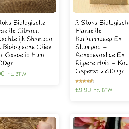
tuks Biologische
2 Stuks Biologisch
seille Citroen
Marseille
achtelijk Shampoo
Kurkumazeep En
 Biologische Oliën
Shampoo –
r Gevoelig Haar
Acnegevoelige En
00gr
Rijpere Huid – Kou
Geperst 2x100gr
90
inc. BTW
Gewaardeer
€
9,90
inc. BTW
d
5.00
uit 5