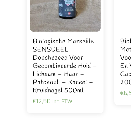
Biologische Marseille
Bio
SENSUEEL
Met
Douchezeep Voor
Voo
Gecombineerde Huid –
En 
Lichaam – Haar –
Cap
Patchouli – Kaneel –
20
Kruidnagel 500ml
€
6,
€
12,50
inc. BTW