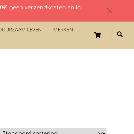
 60€ geen verzendkosten en in
c
DUURZAAM LEVEN
MERKEN
Cart
Sea