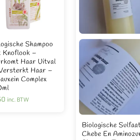
logische Shampoo
 Knoflook –
rkomt Haar Uitval
Versterkt Haar –
auxein Complex
0ml
50
inc. BTW
Biologische Sulfaat
Chebe En Aminozu