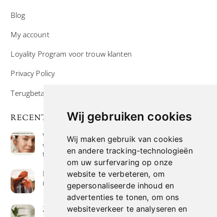
Blog
My account
Loyality Program voor trouw klanten
Privacy Policy
Terugbetaal- en retourneringsbeleid
Wij gebruiken cookies
RECENTE POSTS
Wat is niacinamide? Voordelen, toepassingen en
Wij maken gebruik van cookies
waarom het overal in huidverzorgingsproducten
en andere tracking-technologieën
te vinden is
om uw surfervaring op onze
Hoe verf je haar op de meest natuurlijke manier
website te verbeteren, om
met henna kleuring
gepersonaliseerde inhoud en
advertenties te tonen, om ons
websiteverkeer te analyseren en
Zeep met een hoog vetgehalte: mythe of