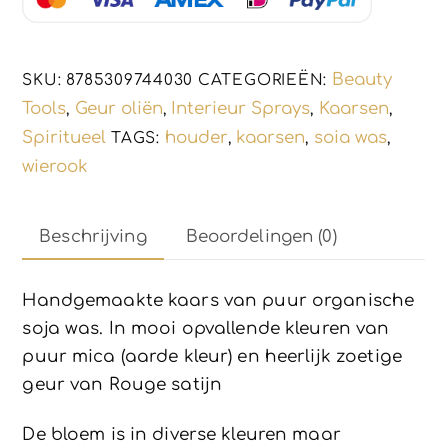
organische
was
-
Beauty
SKU:
8785309744030
CATEGORIEËN:
heerlijk
Tools
Geur oliën
Interieur Sprays
Kaarsen
,
,
,
,
geurend
Spiritueel
houder
kaarsen
soia was
TAGS:
,
,
,
2xstuks
wierook
aantal
Beschrijving
Beoordelingen (0)
Handgemaakte kaars van puur organische
soja was. In mooi opvallende kleuren van
puur mica (aarde kleur) en heerlijk zoetige
geur van Rouge satijn
De bloem is in diverse kleuren maar