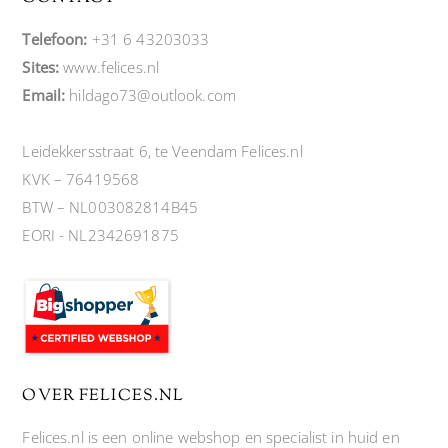
Telefoon:
+31 6 43203033
Sites:
www.felices.nl
Email:
hildago73@outlook.com
Leidekkersstraat 6, te Veendam Felices.nl
KVK – 76419568
BTW – NL003082814B45
EORI - NL2342691875
OVER FELICES.NL
Felices.nl is een online webshop en specialist in huid en