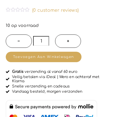
(
0
customer reviews)
G
e
w
10 op voorraad
a
a
r
Handgemaakte
−
+
d
bloem
e
e
kaars
r
Toevoegen Aan Winkelwagen
d
van
0
u
soja
i
Gratis
verzending al vanaf 60 euro
wax
t
Veilig betalen via iDeal | Wero en achteraf met
5
Klarna
-
Snelle verzending en cadeaus
schaaltje
Vandaag besteld, morgen verzonden
van
gips
-