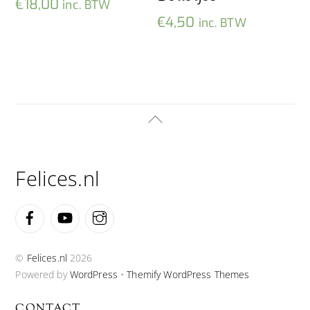
€
18,00
inc. BTW
€
4,50
inc. BTW
Back
To
Top
Felices.nl
Facebook
YouTube
Instagram
©
Felices.nl
2026
Powered by
WordPress
•
Themify WordPress Themes
CONTACT