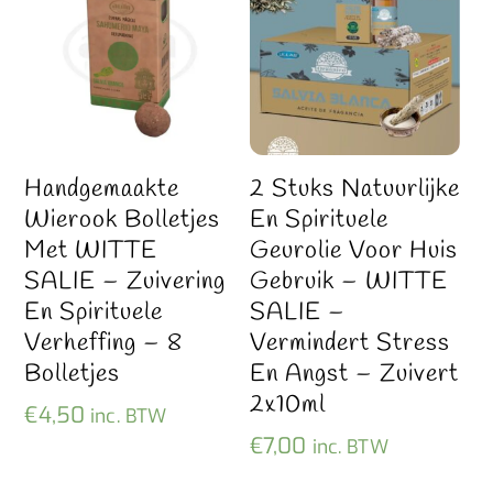
Handgemaakte
2 Stuks Natuurlijke
Wierook Bolletjes
En Spirituele
Met WITTE
Geurolie Voor Huis
SALIE – Zuivering
Gebruik – WITTE
En Spirituele
SALIE –
Verheffing – 8
Vermindert Stress
Bolletjes
En Angst – Zuivert
2x10ml
€
4,50
inc. BTW
€
7,00
inc. BTW