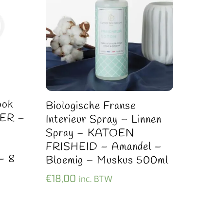
ook
Biologische Franse
FER –
Interieur Spray – Linnen
Spray – KATOEN
FRISHEID – Amandel –
– 8
Bloemig – Muskus 500ml
€
18,00
inc. BTW