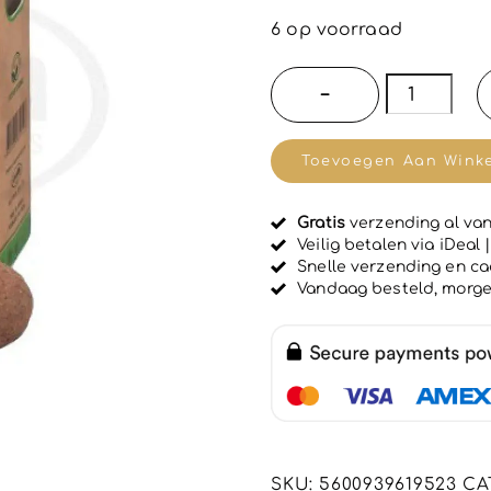
e
w
6 op voorraad
a
a
r
Handgema
−
d
wierook
e
e
bolletjes
r
Toevoegen Aan Wink
d
met
0
u
WITTE
i
Gratis
verzending al van
SALIE
t
Veilig betalen via iDeal
5
-
Snelle verzending en c
Vandaag besteld, morg
zuivering
en
spirituele
verheffing
-
8
bolletjes
SKU:
5600939619523
CA