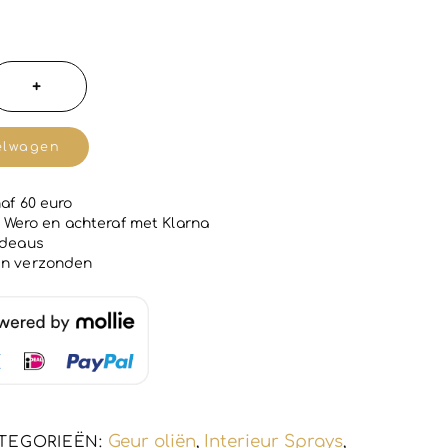
akte
+
elwagen
af 60 euro
 | Wero en achteraf met Klarna
adeaus
en verzonden
Geur oliën
Interieur Sprays
TEGORIEËN:
,
,