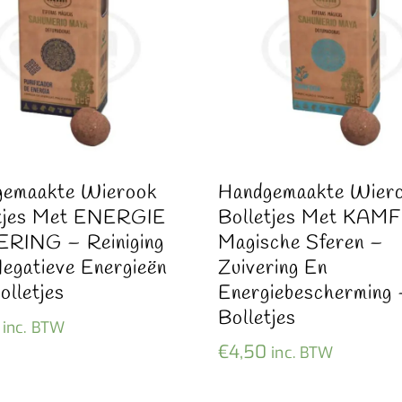
gemaakte Wierook
Handgemaakte Wier
etjes Met ENERGIE
Bolletjes Met KAM
ERING – Reiniging
Magische Sferen –
egatieve Energieën
Zuivering En
olletjes
Energiebescherming 
Bolletjes
inc. BTW
€
4,50
inc. BTW