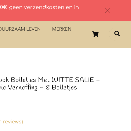
 60€ geen verzendkosten en in
c
DUURZAAM LEVEN
MERKEN
Cart
Sea
ook Bolletjes Met WITTE SALIE –
ele Verheffing – 8 Bolletjes
 reviews)