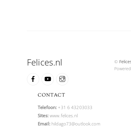
Felices.nl
©
Felice
Powered
Facebook
YouTube
Instagram
CONTACT
Telefoon:
+31 6 43203033
Sites:
www.felices.nl
Email:
hildago73@outlook.com