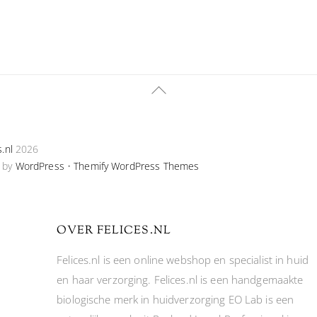
Back
To
Top
s.nl
2026
 by
WordPress
•
Themify WordPress Themes
OVER FELICES.NL
Felices.nl is een online webshop en specialist in huid
en haar verzorging. Felices.nl is een handgemaakte
biologische merk in huidverzorging EO Lab is een