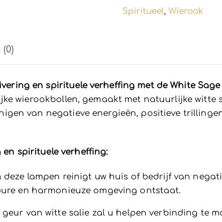
aantal
Spiritueel
Wierook
,
(0)
zuivering en spirituele verheffing met de White 
ke wierookbollen, gemaakt met natuurlijke witte s
reinigen van negatieve energieën, positieve trilling
 en spirituele verheffing:
 deze lampen reinigt uw huis of bedrijf van negat
 pure en harmonieuze omgeving ontstaat.
 geur van witte salie zal u helpen verbinding te ma