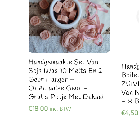
Handgemaakte Set Van
Hand
Soja Was 10 Melts En 2
Boll
Geur Hanger –
ZUIV
Oriëntaalse Geur –
Van N
Gratis Potje Met Deksel
– 8 B
€
18,00
inc. BTW
€
4,50