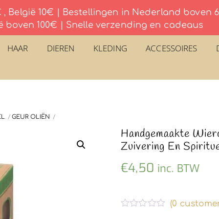
, België 10€ | Bestellingen in Nederland boven
ë boven 100€ | Snelle verzending en cadeaus
HAAR
DIEREN
KLEDING
ACCESSOIRES
EL
GEUR OLIËN
Handgemaakte Wier
Zuivering En Spiritu
€
4,50
inc. BTW
(
0
customer
G