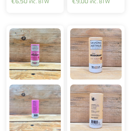
€
6,50
€
9,00
inc. BTW
inc. BTW