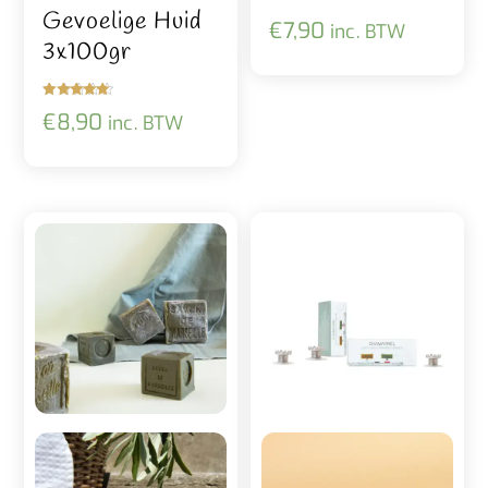
Gevoelige Huid
€
7,90
inc. BTW
3x100gr
Gewaardeer
€
8,90
inc. BTW
d
5.00
uit 5