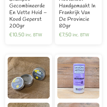
Gecombineerde
Handgemaakt In
En Vette Huid –
Frankrijk Van
Koud Geperst
De Provincie
200gr
80gr
€
10,50
€
7,50
inc. BTW
inc. BTW