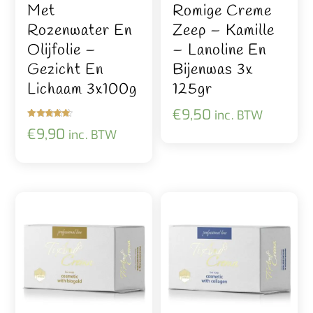
Met
Romige Creme
Rozenwater En
Zeep – Kamille
Olijfolie –
– Lanoline En
Gezicht En
Bijenwas 3x
Lichaam 3x100g
125gr
€
9,50
inc. BTW
Gewaardeer
€
9,90
inc. BTW
d
5.00
uit 5