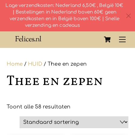
Lage verzendkosten: Nederland 6,50€ , België 10€
| Bestellingen in Nederland boven 60€ geen
c
verzendkosten en in België boven 100€ | Snelle
verzending en cadeaus
Skip
Cart
Felices.nl
Me
to
content
Home
/
HUID
/ Thee en zepen
Thee en zepen
Toont alle 58 resultaten