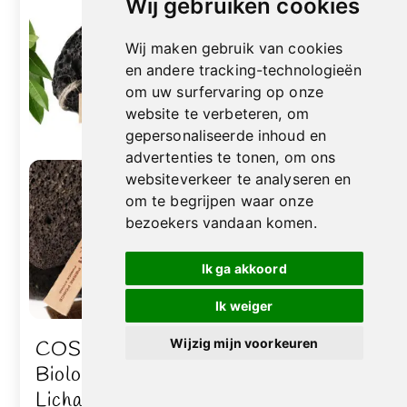
Wij gebruiken cookies
Wij maken gebruik van cookies
en andere tracking-technologieën
om uw surfervaring op onze
website te verbeteren, om
gepersonaliseerde inhoud en
advertenties te tonen, om ons
websiteverkeer te analyseren en
om te begrijpen waar onze
bezoekers vandaan komen.
Ik ga akkoord
Ik weiger
Wijzig mijn voorkeuren
COSMOS
ECOCERT 2
Biologische
Stuks Geurende
Lichaam Set –
Marseillezepen