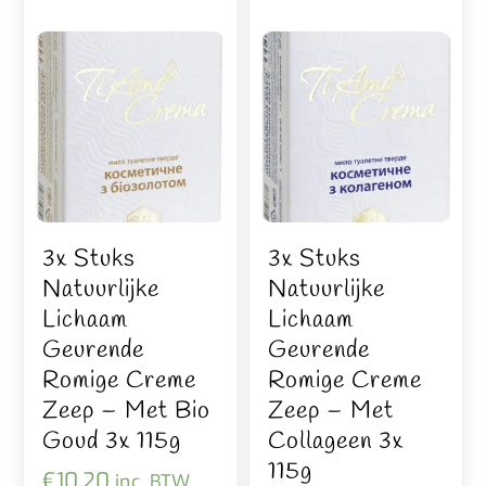
3x Stuks
3x Stuks
Natuurlijke
Natuurlijke
Lichaam
Lichaam
Geurende
Geurende
Romige Creme
Romige Creme
Zeep – Met Bio
Zeep – Met
Goud 3x 115g
Collageen 3x
115g
€
10,20
inc. BTW