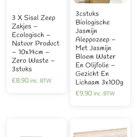
3cstuks
3 X Sisal Zeep
Biologische
Zakjes –
Jasmijn
Ecologisch –
Aleppozeep –
Natuur Product
Met Jasmijn
– 10x14cm –
Bloem Water
Zero Waste –
En Olijfolie –
3stuks
Gezicht En
€
8,90
inc. BTW
Lichaam 3x100g
€
9,90
inc. BTW