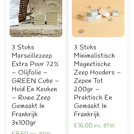
3 Stuks
3 Stuks
Marseillezeep
Minimalistisch
Extra Puur 72%
Magnetische
– Olijfolie –
Zeep Houders –
GREEN Cube –
Zepen Tot
Huid En Keuken
200gr –
– Ruwe Zeep
Praktisch En
Gemaakt In
Gemaakt In
Frankrijk
Frankrijk
3x100gr
€
16,00
inc. BTW
€
9,50