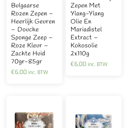
Bulgaarse
Zepen Met
Rozen Zepen –
Ylang-Ylang
Heerlijk Geuren
Olie En
– Douche
Mariadistel
Sponge Zeep –
Extract –
Roze Kleur –
Kokosolie
Zachte Huid
2x110g
70gr-85gr
€
6,00
inc. BTW
€
6,00
inc. BTW