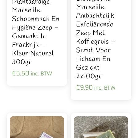
Plantaardige
Marseille
Marseille
Ambachtelijk
Schoonmaak En
Exfoliërende
Hygiëne Zeep –
Zeep Met
Gemaakt In
Koffiegruis –
Frankrijk –
Scrub Voor
Kleur Naturel
Lichaam En
300gr
Gezicht
€
5,50
inc. BTW
2x100gr
€
9,90
inc. BTW