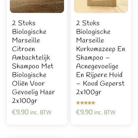
2 Stuks
2 Stuks
Biologische
Biologische
Marseille
Marseille
Citroen
Kurkumazeep En
Ambachtelijk
Shampoo –
Shampoo Met
Acnegevoelige
Biologische
En Rijpere Huid
Oliën Voor
– Koud Geperst
Gevoelig Haar
2x100gr
2x100gr
Gewaardeer
€
9,90
€
9,90
inc. BTW
inc. BTW
d
5.00
uit 5