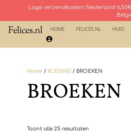
Lage verzendkosten: Nederland 6,50€ 
Belgi
Skip
Felices.nl
HOME
FELICES.NL
HUID
to
​La Savonnerie du Pilon du Roy – Eau De Toilette
content
Home
/
KLEDING
/ BROEKEN
BROEKEN
Toont alle 25 resultaten