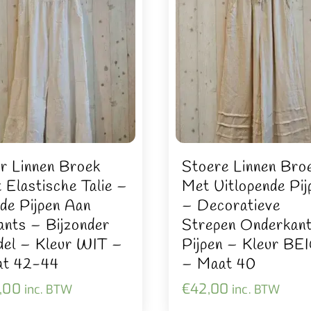
r Linnen Broek
Stoere Linnen Bro
 Elastische Talie –
Met Uitlopende Pij
de Pijpen Aan
– Decoratieve
ants – Bijzonder
Strepen Onderkan
el – Kleur WIT –
Pijpen – Kleur BE
t 42-44
– Maat 40
,00
€
42,00
inc. BTW
inc. BTW