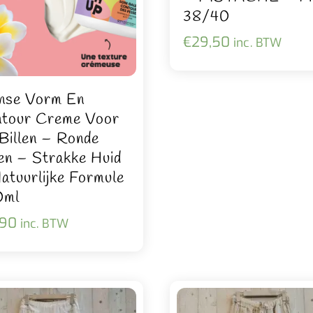
38/40
€
29,50
inc. BTW
nse Vorm En
tour Creme Voor
Billen – Ronde
len – Strakke Huid
atuurlijke Formule
0ml
,90
inc. BTW