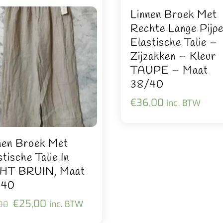
Linnen Broek Met
Rechte Lange Pijp
Elastische Talie –
Zijzakken – Kleur
TAUPE – Maat
38/40
€
36,00
inc. BTW
nen Broek Met
tische Talie In
HT BRUIN, Maat
/40
Oorspronkelijke
Huidige
€
25,00
inc. BTW
00
prijs
prijs