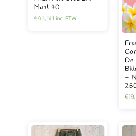
Maat 40
€
43,50
inc. BTW
Fra
Con
De 
Bil
– N
25
€
19