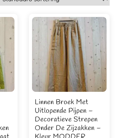
n
Linnen Broek Met
Uitlopende Pijpen –
Decoratieve Strepen
ken
Onder De Zijzakken –
aat
Kleur MODDER