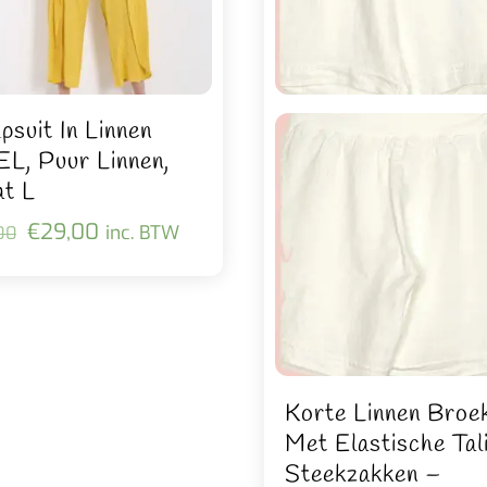
psuit In Linnen
L, Puur Linnen,
t L
Oorspronkelijke
Huidige
€
29,00
inc. BTW
00
prijs
prijs
was:
is:
€32,00.
€29,00.
Korte Linnen Broe
Met Elastische Tal
Steekzakken –