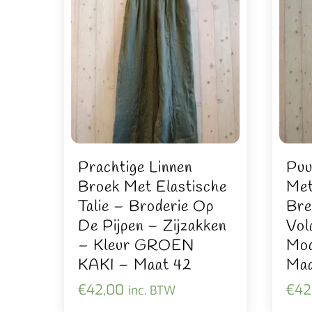
Prachtige Linnen
Puu
Broek Met Elastische
Met
Talie – Broderie Op
Bre
De Pijpen – Zijzakken
Vol
– Kleur GROEN
Mod
KAKI – Maat 42
Maa
€
42,00
€
42
inc. BTW