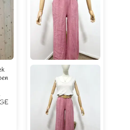
ek
pen
t
IGE