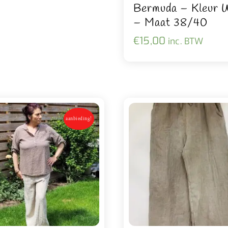
Bermuda – Kleur 
– Maat 38/40
€
15,00
inc. BTW
aanbieding!