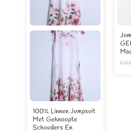
Jum
GEE
Maa
€
32,
100% Linnen Jumpsuit
Met Geknoopte
Schouders En