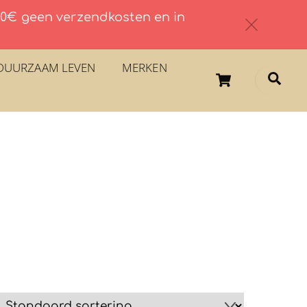
 60€ geen verzendkosten en in
c
DUURZAAM LEVEN
MERKEN
Cart
Sea