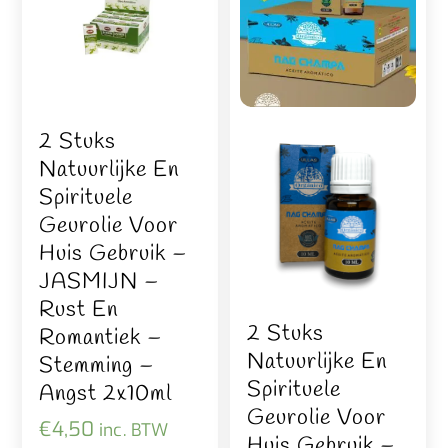
2 Stuks
Natuurlijke En
Spirituele
Geurolie Voor
Huis Gebruik –
JASMIJN –
Rust En
2 Stuks
Romantiek –
Natuurlijke En
Stemming –
Spirituele
Angst 2x10ml
Geurolie Voor
€
4,50
inc. BTW
Huis Gebruik –