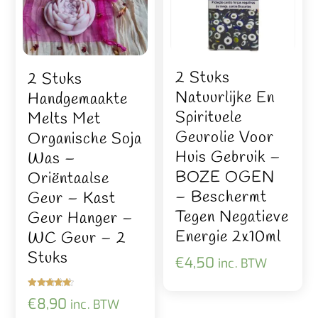
2 Stuks
2 Stuks
Natuurlijke En
Handgemaakte
Spirituele
Melts Met
Geurolie Voor
Organische Soja
Huis Gebruik –
Was –
BOZE OGEN
Oriëntaalse
– Beschermt
Geur – Kast
Tegen Negatieve
Geur Hanger –
Energie 2x10ml
WC Geur – 2
Stuks
€
4,50
inc. BTW
Gewaardeer
€
8,90
inc. BTW
d
5.00