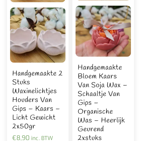
Handgemaakte
Handgemaakte 2
Bloem Kaars
Stuks
Van Soja Wax –
Waxinelichtjes
Schaaltje Van
Houders Van
Gips –
Gips – Kaars –
Organische
Licht Gewicht
Was – Heerlijk
2x50gr
Geurend
2xstuks
€
8,90
inc. BTW