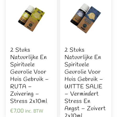
2 Stuks
2 Stuks
Natuurlijke En
Natuurlijke En
Spirituele
Spirituele
Geurolie Voor
Geurolie Voor
Huis Gebruik –
Huis Gebruik –
RUTA –
WITTE SALIE
Zuivering –
– Vermindert
Stress 2x10ml
Stress En
Angst – Zuivert
€
7,00
inc. BTW
2x10ml