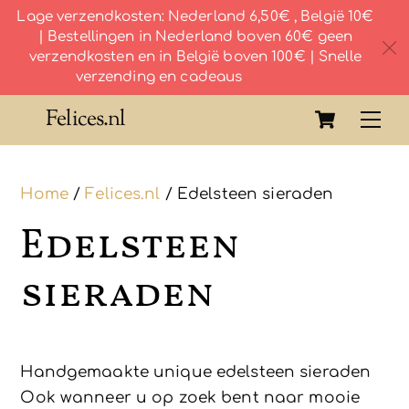
Lage verzendkosten: Nederland 6,50€ , België 10€
| Bestellingen in Nederland boven 60€ geen
c
verzendkosten en in België boven 100€ | Snelle
verzending en cadeaus
Skip
Cart
Felices.nl
Me
to
content
Home
/
Felices.nl
/ Edelsteen sieraden
Edelsteen
sieraden
Handgemaakte unique edelsteen sieraden
Ook wanneer u op zoek bent naar mooie