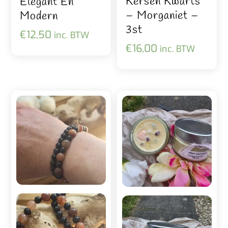
Kersen Kwarts
Elegant En
– Morganiet –
Modern
3st
€
12,50
inc. BTW
€
16,00
inc. BTW