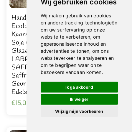
Wij gebruiken cookies
Handgemaakte
Wij maken gebruik van cookies
Handgemaakte
en andere tracking-technologieën
Edelsteen
Ecologische
om uw surfervaring op onze
Armband Onyx
Kaars Van Puur
website te verbeteren, om
En Turquoise –
Soja Wax –
gepersonaliseerde inhoud en
Mannen En
Glazen Pot –
advertenties te tonen, om ons
Vrouwen Extra
LABRADORIET
websiteverkeer te analyseren en
Breed
om te begrijpen waar onze
SAFFRAAN –
bezoekers vandaan komen.
Saffraan Leer
€
10,00
inc. BTW
Geur Met
Ik ga akkoord
Edelsteen 215gr
Ik weiger
€
15,00
inc. BTW
Wijzig mijn voorkeuren