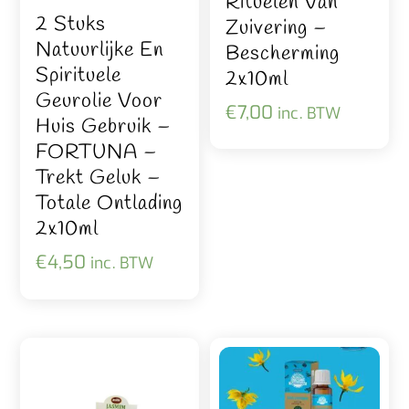
Rituelen Van
2 Stuks
Zuivering –
Natuurlijke En
Bescherming
Spirituele
2x10ml
Geurolie Voor
€
7,00
inc. BTW
Huis Gebruik –
FORTUNA –
Trekt Geluk –
Totale Ontlading
2x10ml
€
4,50
inc. BTW