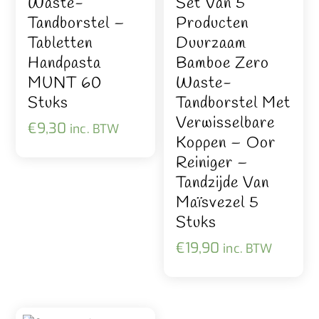
Waste-
Set Van 5
Tandborstel –
Producten
Tabletten
Duurzaam
Handpasta
Bamboe Zero
MUNT 60
Waste-
Stuks
Tandborstel Met
Verwisselbare
€
9,30
inc. BTW
Koppen – Oor
Reiniger –
Tandzijde Van
Maïsvezel 5
Stuks
€
19,90
inc. BTW