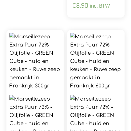
€
8,90
inc. BTW