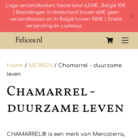
Lage verzendkosten: Nederland 6,50€ , België 10€
| Bestellingen in Nederland boven 60€ geen
c
verzendkosten en in België boven 100€ | Snelle
verzending en cadeaus
Skip
Cart
Felices.nl
Me
to
content
Home
/
MERKEN
/ Chamarrel - duurzame
leven
Chamarrel -
duurzame leven
CHAMARREL® is een merk van Mercaterra,