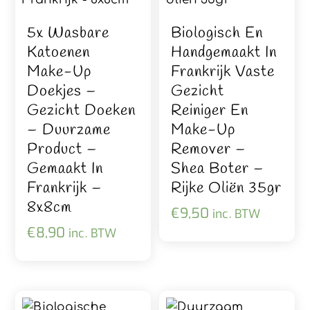
5x Wasbare
Biologisch En
Katoenen
Handgemaakt In
Make-Up
Frankrijk Vaste
Doekjes –
Gezicht
Gezicht Doeken
Reiniger En
– Duurzame
Make-Up
Product –
Remover –
Gemaakt In
Shea Boter –
Frankrijk –
Rijke Oliën 35gr
8x8cm
€
9,50
inc. BTW
€
8,90
inc. BTW