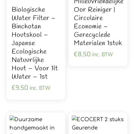
Milieuvriendelijke
Biologische
Oor Reiniger |
Water Filter –
Circulaire
Binchotan
Economie –
Houtskool –
Gerecyclede
Japanse
Materialen 1stuk
Ecologische
€
8,50
inc. BTW
Natuurlijke
Hout – Voor 1lt
Water – 1st
€
9,50
inc. BTW