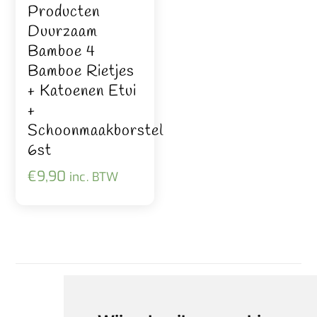
Producten
Duurzaam
Bamboe 4
Bamboe Rietjes
+ Katoenen Etui
+
Schoonmaakborstel
6st
€
9,90
inc. BTW
Back
To
Top