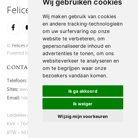
Wij gebruiken cookies
Felices.nl
Wij maken gebruik van cookies
Facebook
YouTube
Instagram
en andere tracking-technologieën
om uw surfervaring op onze
website te verbeteren, om
©
Felices.nl
2026
gepersonaliseerde inhoud en
Powered by
WordPress
•
Themify WordPress Themes
advertenties te tonen, om ons
websiteverkeer te analyseren en
CONTACT
om te begrijpen waar onze
bezoekers vandaan komen.
Telefoon:
+31 6 43203033
Sites:
www.felices.nl
Ik ga akkoord
Email:
hildago73@outlook.com
Ik weiger
Leidekkersstraat 6, te Veendam Felices.nl
Wijzig mijn voorkeuren
KVK – 76419568
BTW – NL003082814B45