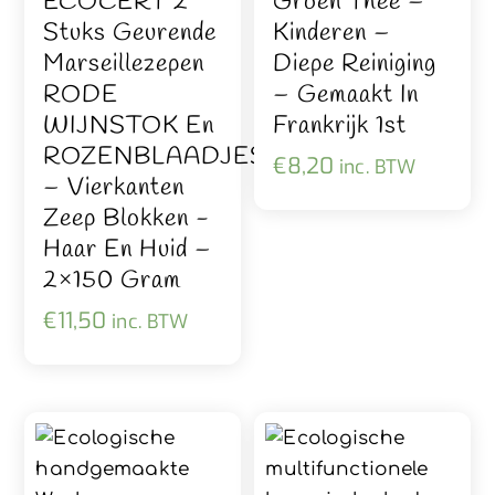
ECOCERT 2
Groen Thee –
Stuks Geurende
Kinderen –
Marseillezepen
Diepe Reiniging
RODE
– Gemaakt In
WIJNSTOK En
Frankrijk 1st
ROZENBLAADJES
€
8,20
inc. BTW
– Vierkanten
Zeep Blokken -
Haar En Huid –
2×150 Gram
€
11,50
inc. BTW