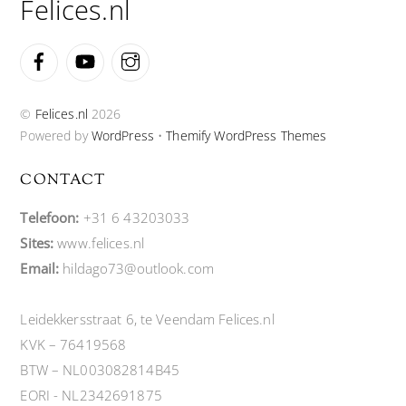
Felices.nl
Facebook
YouTube
Instagram
©
Felices.nl
2026
Powered by
WordPress
•
Themify WordPress Themes
CONTACT
Telefoon:
+31 6 43203033
Sites:
www.felices.nl
Email:
hildago73@outlook.com
Leidekkersstraat 6, te Veendam Felices.nl
KVK – 76419568
BTW – NL003082814B45
EORI - NL2342691875