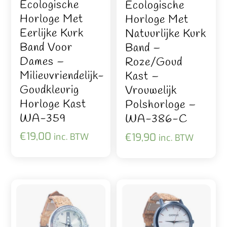
Ecologische
Ecologische
Horloge Met
Horloge Met
Eerlijke Kurk
Natuurlijke Kurk
Band Voor
Band –
Dames –
Roze/goud
Milieuvriendelijk-
Kast –
Goudkleurig
Vrouwelijk
Horloge Kast
Polshorloge –
WA-359
WA-386-C
€
19,00
€
19,90
inc. BTW
inc. BTW