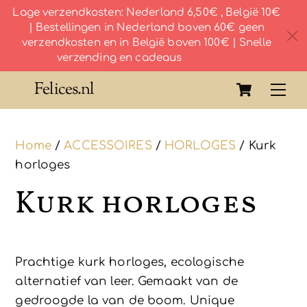
Lage verzendkosten: Nederland 6,50€ , België 10€
| Bestellingen in Nederland boven 60€ geen
c
verzendkosten en in België boven 100€ | Snelle
verzending en cadeaus
Skip
Cart
Felices.nl
Me
to
content
Home
/
ACCESSOIRES
/
HORLOGES
/ Kurk
horloges
Kurk horloges
Prachtige kurk horloges, ecologische
alternatief van leer. Gemaakt van de
gedroogde la van de boom. Unique