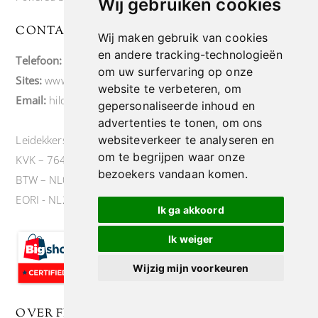
Wij gebruiken cookies
CONTACT
Wij maken gebruik van cookies
en andere tracking-technologieën
Telefoon:
+31 6 43203033
om uw surfervaring op onze
Sites:
www.felices.nl
website te verbeteren, om
Email:
hildago73@outlook.com
gepersonaliseerde inhoud en
advertenties te tonen, om ons
websiteverkeer te analyseren en
Leidekkersstraat 6, te Veendam Felices.nl
om te begrijpen waar onze
KVK – 76419568
bezoekers vandaan komen.
BTW – NL003082814B45
EORI - NL2342691875
Ik ga akkoord
Ik weiger
Wijzig mijn voorkeuren
OVER FELICES.NL