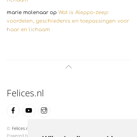
marie molenaar
op
Wat is Aleppo-zeep:
voordelen, geschiedenis en toepassingen voor
haar en lichaam
Back
To
Top
Felices.nl
Facebook
YouTube
Instagram
©
Felices.nl
2026
Powered by
WordPress
•
Themify WordPress Themes