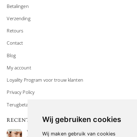
Betalingen
Verzending
Retours
Contact
Blog
My account
Loyality Program voor trouw klanten
Privacy Policy
Terugbetaal- en retourneringsbeleid
Wij gebruiken cookies
RECENTE POSTS
Wat is niacinamide? Voordelen, toepassingen en
Wij maken gebruik van cookies