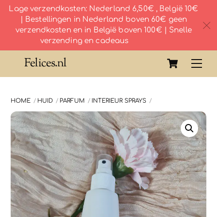
Lage verzendkosten: Nederland 6,50€ , België 10€
| Bestellingen in Nederland boven 60€ geen
c
verzendkosten en in België boven 100€ | Snelle
verzending en cadeaus
Skip
Cart
Felices.nl
Me
to
content
HOME
HUID
PARFUM
INTERIEUR SPRAYS