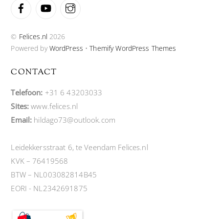
Facebook
YouTube
Instagram
©
Felices.nl
2026
Powered by
WordPress
•
Themify WordPress Themes
CONTACT
Telefoon:
+31 6 43203033
Sites:
www.felices.nl
Email:
hildago73@outlook.com
Leidekkersstraat 6, te Veendam Felices.nl
KVK – 76419568
BTW – NL003082814B45
EORI - NL2342691875