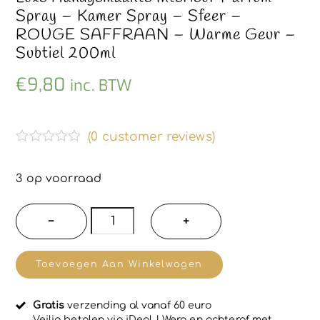
Spray – Kamer Spray – Sfeer –
ROUGE SAFFRAAN – Warme Geur –
Subtiel 200ml
€
9,80
inc. BTW
(
0
customer reviews)
G
e
w
3 op voorraad
a
a
r
Luxe
−
+
d
handgemaakte
e
e
Interieur
r
Toevoegen Aan Winkelwagen
d
parfum
0
u
spray
i
Gratis
verzending al vanaf 60 euro
-
t
Veilig betalen via iDeal | Wero en achteraf met