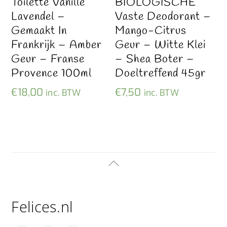
Toilette Vanille
BIOLOGISCHE
Lavendel –
Vaste Deodorant –
Gemaakt In
Mango-Citrus
Frankrijk – Amber
Geur – Witte Klei
Geur – Franse
– Shea Boter –
Provence 100ml
Doeltreffend 45gr
€
18,00
€
7,50
inc. BTW
inc. BTW
Back
To
Top
Felices.nl