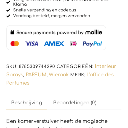
5
Klarna
kamer
Snelle verzending en cadeaus
spray
Vandaag besteld, morgen verzonden
-
sfeer
-
ROUGE
SAFFRAAN
-
Interieur
SKU:
8785309744290
CATEGORIEËN:
warme
Sprays
PARFUM
Wierook
L'office des
,
,
MERK:
geur
Parfumes
-
subtiel
200ml
Beschrijving
Beoordelingen (0)
aantal
Een kamerverstuiver heeft de magische