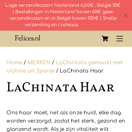
Lage verzendkosten: Nederland 6,50€ , België 10€
| Bestellingen in Nederland boven 60€ geen
c
verzendkosten en in België boven 100€ | Snelle
verzending en cadeaus
Skip
Cart
Felices.nl
Me
to
content
Home
/
MERKEN
/
LaChintata gemaakt met
olijfolie uit Spanje
/ LaChinata Haar
LaChinata Haar
Ons haar moet, net als onze huid, elke dag
worden verzorgd, zodat het sterk, gezond en
glanzend wordt. Als je zijn vitaliteit wilt