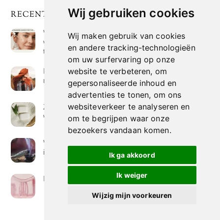
Wij gebruiken cookies
RECENTE POSTS
Wat is niacinamide? Voordelen, toepassingen en
Wij maken gebruik van cookies
waarom het overal in huidverzorgingsproducten
en andere tracking-technologieën
te vinden is
om uw surfervaring op onze
Hoe verf je haar op de meest natuurlijke manier
website te verbeteren, om
met henna kleuring
gepersonaliseerde inhoud en
advertenties te tonen, om ons
websiteverkeer te analyseren en
Zeep met een hoog vetgehalte: mythe of
werkelijkheid?
om te begrijpen waar onze
bezoekers vandaan komen.
Wierook betekenis geven : geurende avonturen
in je huis
Ik ga akkoord
Ik weiger
Het belang van collageen voor de huid
Wijzig mijn voorkeuren