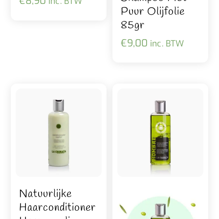
€
8,90
inc. BTW
Puur Olijfolie
85gr
€
9,00
inc. BTW
Natuurlijke
Haarconditioner