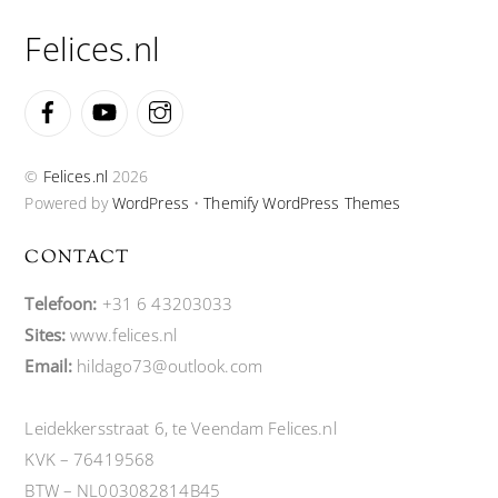
Top
Felices.nl
Facebook
YouTube
Instagram
©
Felices.nl
2026
Powered by
WordPress
•
Themify WordPress Themes
CONTACT
Telefoon:
+31 6 43203033
Sites:
www.felices.nl
Email:
hildago73@outlook.com
Leidekkersstraat 6, te Veendam Felices.nl
KVK – 76419568
BTW – NL003082814B45