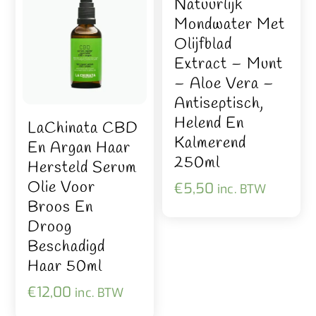
Natuurlijk
Mondwater Met
Olijfblad
Extract – Munt
– Aloe Vera –
Antiseptisch,
Helend En
LaChinata CBD
Kalmerend
En Argan Haar
250ml
Hersteld Serum
Olie Voor
€
5,50
inc. BTW
Broos En
Droog
Beschadigd
Haar 50ml
€
12,00
inc. BTW