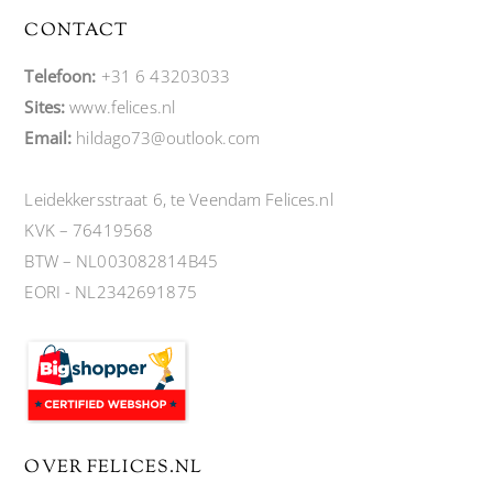
CONTACT
Telefoon:
+31 6 43203033
Sites:
www.felices.nl
Email:
hildago73@outlook.com
Leidekkersstraat 6, te Veendam Felices.nl
KVK – 76419568
BTW – NL003082814B45
EORI - NL2342691875
OVER FELICES.NL