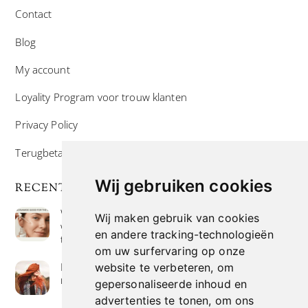
Contact
Blog
My account
Loyality Program voor trouw klanten
Privacy Policy
Terugbetaal- en retourneringsbeleid
Wij gebruiken cookies
RECENTE POSTS
Wat is niacinamide? Voordelen, toepassingen en
Wij maken gebruik van cookies
waarom het overal in huidverzorgingsproducten
en andere tracking-technologieën
te vinden is
om uw surfervaring op onze
Hoe verf je haar op de meest natuurlijke manier
website te verbeteren, om
met henna kleuring
gepersonaliseerde inhoud en
advertenties te tonen, om ons