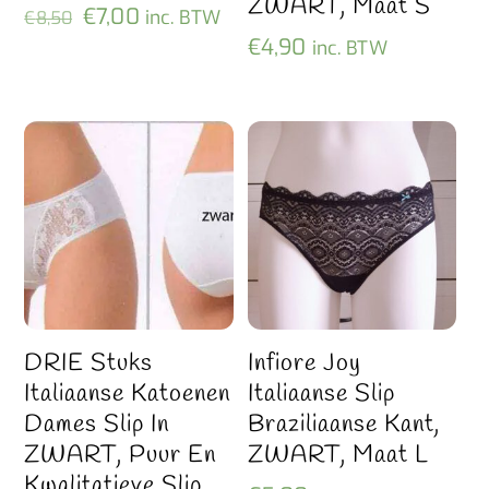
ZWART, Maat S
Oorspronkelijke
Huidige
€
7,00
inc. BTW
€
8,50
€
4,90
prijs
prijs
inc. BTW
was:
is:
€8,50.
€7,00.
DRIE Stuks
Infiore Joy
Italiaanse Katoenen
Italiaanse Slip
Dames Slip In
Braziliaanse Kant,
ZWART, Puur En
ZWART, Maat L
Kwalitatieve Slip