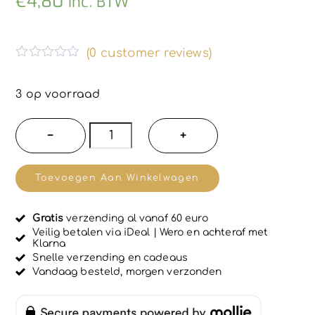
€
4,80
inc. BTW
(
0
customer reviews)
G
e
w
3 op voorraad
a
a
r
2
−
+
d
stuks
e
e
Italiaanse
r
Toevoegen Aan Winkelwagen
d
Katoenen
0
u
slip
i
Gratis
verzending al vanaf 60 euro
voor
t
Veilig betalen via iDeal | Wero en achteraf met
5
Klarna
vrouwen,
Snelle verzending en cadeaus
WIT,
Vandaag besteld, morgen verzonden
hoge
talie,