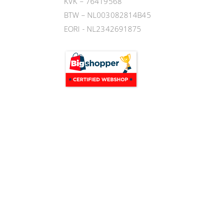
KVK – 76419568
BTW – NL003082814B45
EORI - NL2342691875