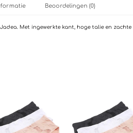
maat
nformatie
Beoordelingen (0)
3XL-
8
n Jadea. Met ingewerkte kant, hoge talie en zachte
aantal