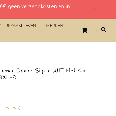
 60€ geen verzendkosten en in
c
DUURZAAM LEVEN
MERKEN
Cart
Sea
toenen Dames Slip In WIT Met Kant
 3XL-8
 reviews)