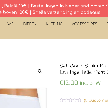
, België 10€ | Bestellingen in Nederland boven
ë boven 100€ | Snelle verzending en cadeaus
HAAR
DIEREN
KLEDING
ACCESSOIRES
Set Van 2 Stuks Ka
En Hoge Talie Maat
€
12,00
inc. BTW
(
0
customer
G