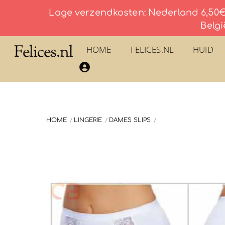
Lage verzendkosten: Nederland 6,50€ 
Belgi
Skip
Felices.nl
HOME
FELICES.NL
HUID
to
​La Savonnerie du Pilon du Roy – Eau De Toilette
content
HOME
LINGERIE
DAMES SLIPS