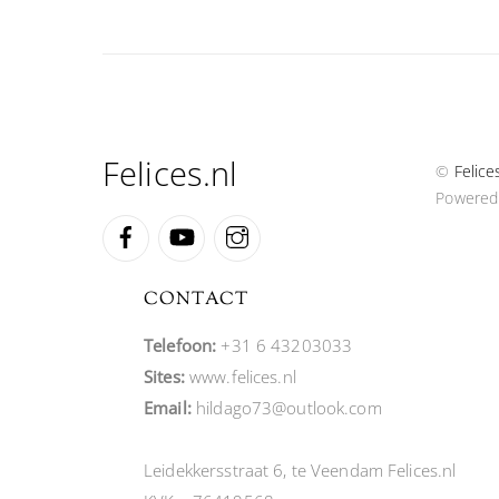
Felices.nl
©
Felice
Powered
Facebook
YouTube
Instagram
CONTACT
Telefoon:
+31 6 43203033
Sites:
www.felices.nl
Email:
hildago73@outlook.com
Leidekkersstraat 6, te Veendam Felices.nl