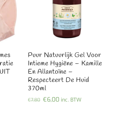
ames
Puur Natuurlijk Gel Voor
ratie
Intieme Hygiëne – Kamille
WIT
En Allantoïne –
Respecteert De Huid
370ml
Oorspronkelijke
Huidige
€
6,00
inc. BTW
€
7,80
prijs
prijs
was:
is:
€7,80.
€6,00.