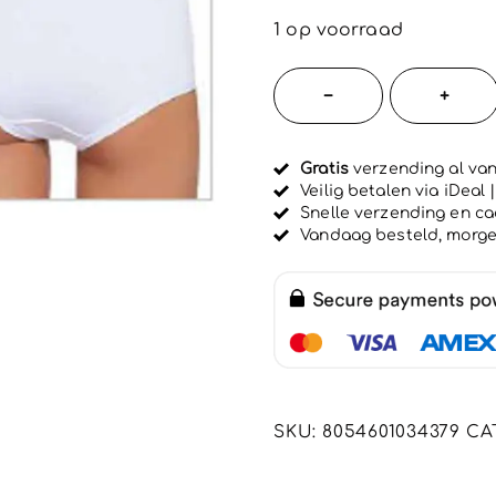
e
w
1 op voorraad
a
a
r
Set
−
+
d
van
e
e
2
r
d
Gratis
verzending al van
stuks
0
Veilig betalen via iDeal
u
Katoenen
Snelle verzending en c
i
dames
Vandaag besteld, morg
t
5
slip
in
WIT
met
kant
en
SKU:
8054601034379
CA
hoge
talie