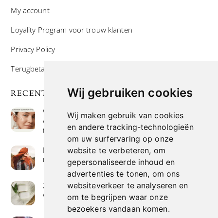
My account
Loyality Program voor trouw klanten
Privacy Policy
Terugbetaal- en retourneringsbeleid
Wij gebruiken cookies
RECENTE POSTS
Wat is niacinamide? Voordelen, toepassingen en
Wij maken gebruik van cookies
waarom het overal in huidverzorgingsproducten
en andere tracking-technologieën
te vinden is
om uw surfervaring op onze
Hoe verf je haar op de meest natuurlijke manier
website te verbeteren, om
met henna kleuring
gepersonaliseerde inhoud en
advertenties te tonen, om ons
Zeep met een hoog vetgehalte: mythe of
websiteverkeer te analyseren en
werkelijkheid?
om te begrijpen waar onze
bezoekers vandaan komen.