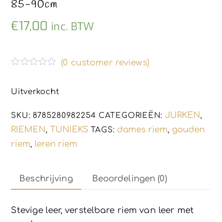
85-90cm
€
17,00
inc. BTW
(
0
customer reviews)
G
e
w
Uitverkocht
a
a
r
JURKEN
SKU:
8785280982254
CATEGORIEËN:
,
d
e
RIEMEN
TUNIEKS
dames riem
gouden
,
TAGS:
,
e
riem
leren riem
,
r
d
0
u
i
Beschrijving
Beoordelingen (0)
t
5
Stevige leer, verstelbare riem van leer met