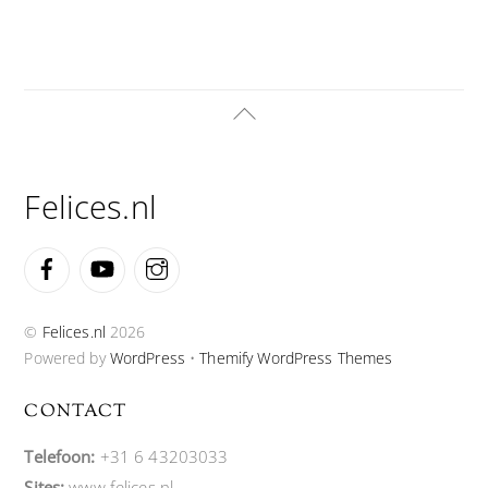
Back
To
Top
Felices.nl
Facebook
YouTube
Instagram
©
Felices.nl
2026
Powered by
WordPress
•
Themify WordPress Themes
CONTACT
Telefoon:
+31 6 43203033
Sites:
www.felices.nl