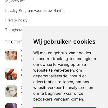
My account
Loyality Program voor trouw klanten
Privacy Policy
Terugbetaal- en retourneringsbeleid
Wij gebruiken cookies
RECENTE POSTS
Wat is niacinamide? Voordelen, toepassingen en
Wij maken gebruik van cookies
waarom het overal in huidverzorgingsproducten
en andere tracking-technologieën
te vinden is
om uw surfervaring op onze
Hoe verf je haar op de meest natuurlijke manier
website te verbeteren, om
met henna kleuring
gepersonaliseerde inhoud en
advertenties te tonen, om ons
Zeep met een hoog vetgehalte: mythe of
websiteverkeer te analyseren en
werkelijkheid?
om te begrijpen waar onze
bezoekers vandaan komen.
Wierook betekenis geven : geurende avonturen