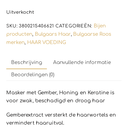
G
e
w
Uitverkocht
a
a
r
Bijen
SKU:
3800215406621
CATEGORIEËN:
d
e
producten
Bulgaars Haar
Bulgaarse Roos
,
,
e
merken
HAAR VOEDING
,
r
d
0
u
i
Beschrijving
Aanvullende informatie
t
5
Beoordelingen (0)
Masker met Gember, Honing en Keratine is
voor zwak, beschadigd en droog haar
Gemberextract versterkt de haarwortels en
vermindert haaruitval.