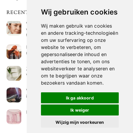
Wij gebruiken cookies
RECENTE POSTS
Wat is niacinamide? Voordelen, toepassingen en
Wij maken gebruik van cookies
waarom het overal in huidverzorgingsproducten
en andere tracking-technologieën
te vinden is
om uw surfervaring op onze
Hoe verf je haar op de meest natuurlijke manier
website te verbeteren, om
met henna kleuring
gepersonaliseerde inhoud en
advertenties te tonen, om ons
Zeep met een hoog vetgehalte: mythe of
websiteverkeer te analyseren en
werkelijkheid?
om te begrijpen waar onze
bezoekers vandaan komen.
Wierook betekenis geven : geurende avonturen
in je huis
Ik ga akkoord
Ik weiger
Het belang van collageen voor de huid
Wijzig mijn voorkeuren