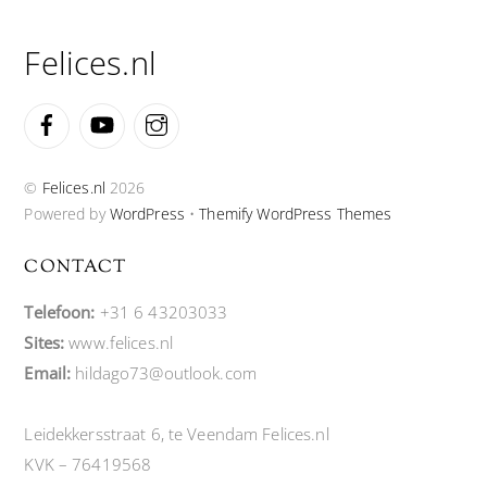
Top
Felices.nl
Facebook
YouTube
Instagram
©
Felices.nl
2026
Powered by
WordPress
•
Themify WordPress Themes
CONTACT
Telefoon:
+31 6 43203033
Sites:
www.felices.nl
Email:
hildago73@outlook.com
Leidekkersstraat 6, te Veendam Felices.nl
KVK – 76419568