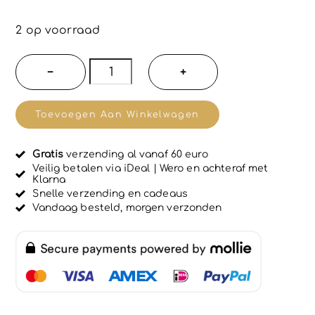
G
e
w
2 op voorraad
a
a
r
Natuurlijke
−
+
d
NATURE
e
e
-
r
Toevoegen Aan Winkelwagen
d
Lavendel
0
u
douchegel
i
Gratis
verzending al vanaf 60 euro
-
t
Veilig betalen via iDeal | Wero en achteraf met
5
Klarna
mannen
Snelle verzending en cadeaus
en
Vandaag besteld, morgen verzonden
vrouwen
-
kalmeer
en
mild