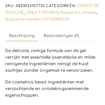
voor
ONDER DE
SKU:
4820026157733
CATEGORIEËN:
de
DOUCHE
ONLY FOR MEN
Russisch Lichaam
,
,
,
huid
Russische merken UITVERKOOP
300ml
aantal
Beschrijving
Beoordelingen (0)
De delicate, romige formule van de gel
verrijkt met essentiële lavendelolie en milde
reinigende ingrediënten reinigt de huid
zachtjes zonder ongemak te veroorzaken.
De cosmetica bevat ingrediënten met
verzachtende en ontstekingsremmende
eigenschappen.