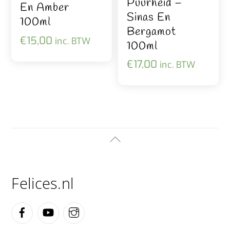
Puurheid –
En Amber
Sinas En
100ml
Bergamot
€
15,00
inc. BTW
100ml
€
17,00
inc. BTW
Back
To
Top
Felices.nl
Facebook
YouTube
Instagram