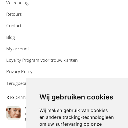
Verzending
Retours
Contact
Blog
My account
Loyality Program voor trouw klanten
Privacy Policy
Terugbetaal- en retourneringsbeleid
Wij gebruiken cookies
RECENTE POSTS
Wat is niacinamide? Voordelen, toepassingen en
Wij maken gebruik van cookies
waarom het overal in huidverzorgingsproducten
en andere tracking-technologieën
te vinden is
om uw surfervaring op onze