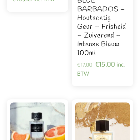
BLUE
BARBADOS –
Houtachtig
Geur – Frisheid
– Zuiverend –
Intense Blauw
100ml
Oorspronkelijk
Huidige
€
15,00
inc.
€
17,00
prijs
prijs
BTW
was:
is:
€17,00.
€15,00.