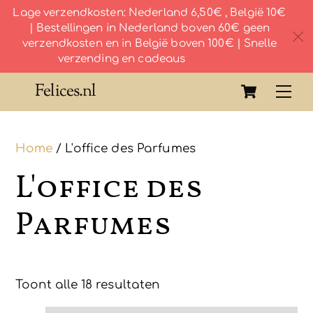
Lage verzendkosten: Nederland 6,50€ , België 10€
| Bestellingen in Nederland boven 60€ geen
c
verzendkosten en in België boven 100€ | Snelle
verzending en cadeaus
Skip
Cart
Felices.nl
Me
to
content
Home
/ L'office des Parfumes
L'office des
Parfumes
Toont alle 18 resultaten