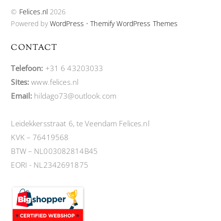
©
Felices.nl
2026
Powered by
WordPress
•
Themify WordPress Themes
CONTACT
Telefoon:
+31 6 43203033
Sites:
www.felices.nl
Email:
hildago73@outlook.com
Leidekkersstraat 6, te Veendam Felices.nl
KVK – 76419568
BTW – NL003082814B45
EORI - NL2342691875