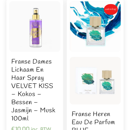
aanbieding!
Franse Dames
Lichaam En
Haar Spray
VELVET KISS
– Kokos –
Bessen –
Jasmijn – Musk
Franse Heren
100ml
Eau De Parfum
€
10,00
inc. BTW