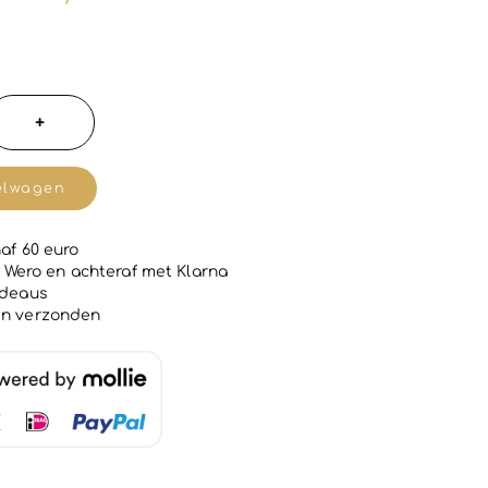
+
e
rème
elwagen
af 60 euro
 | Wero en achteraf met Klarna
adeaus
en verzonden