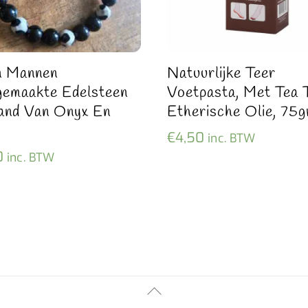
n Mannen
Natuurlijke Teer
emaakte Edelsteen
Voetpasta, Met Tea 
and Van Onyx En
Etherische Olie, 75g
t
€
4,50
inc. BTW
0
inc. BTW
Back