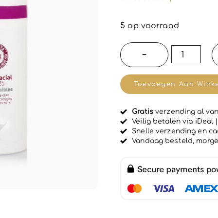
G
e
w
5 op voorraad
a
a
r
LaChinata
−
d
natuurlijk
e
e
Gezichtsc
r
Toevoegen Aan Wink
d
met
0
u
SPF25
i
Gratis
verzending al van
voor
t
Veilig betalen via iDeal
5
gevoelige
Snelle verzending en c
Vandaag besteld, morg
huid
en
huid
met
kanker
-