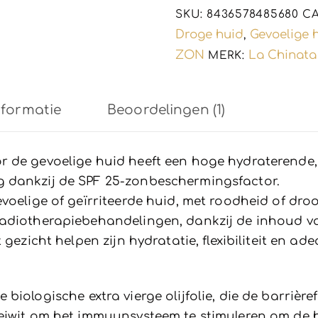
droog
SKU:
8436578485680
C
huid
Droge huid
Gevoelige 
,
-
ZON
La Chinata
MERK:
zon
50ml
nformatie
Beoordelingen (1)
aantal
 de gevoelige huid heeft een hoge hydraterende, 
 dankzij de SPF 25-zonbeschermingsfactor.
voelige of geïrriteerde huid, met roodheid of droo
radiotherapiebehandelingen, dankzij de inhoud v
gezicht helpen zijn hydratatie, flexibiliteit en ad
biologische extra vierge olijfolie, die de barrière
eiwit om het immuunsysteem te stimuleren om de h