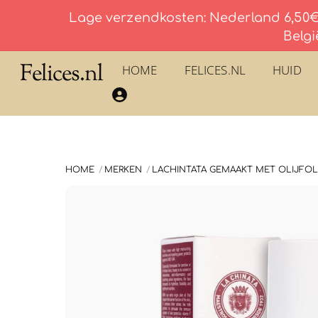
Lage verzendkosten: Nederland 6,50€ 
Belgi
Skip
Felices.nl
HOME
FELICES.NL
HUID
to
​La Savonnerie du Pilon du Roy – Eau De Toilette
content
HOME
MERKEN
LACHINTATA GEMAAKT MET OLIJFOLI