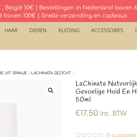
, België 10€ | Bestellingen in Nederland boven
ë boven 100€ | Snelle verzending en cadeaus
HAAR
DIEREN
KLEDING
ACCESSOIRES
E UIT SPANJE
LACHINATA GEZICHT
LaChinata Natuurli
Gevoelige Huid En 
50ml
€
17,50
inc. BTW
(
1
customer 