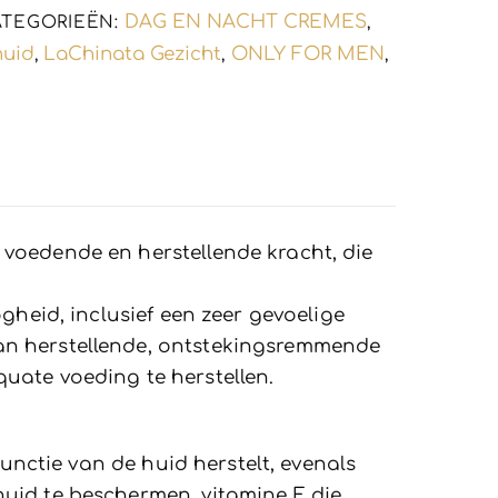
DAG EN NACHT CREMES
ATEGORIEËN:
,
huid
LaChinata Gezicht
ONLY FOR MEN
,
,
,
voedende en herstellende kracht, die
gheid, inclusief een zeer gevoelige
an herstellende, ontstekingsremmende
equate voeding te herstellen.
functie van de huid herstelt, evenals
uid te beschermen, vitamine F, die