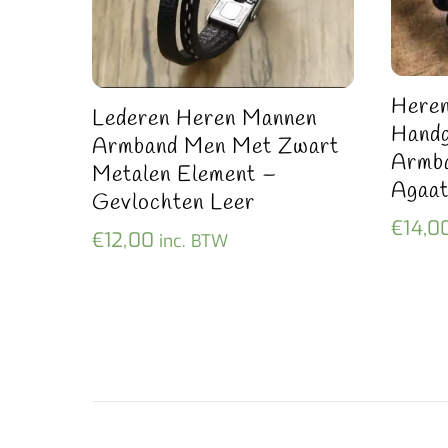
Here
Lederen Heren Mannen
Handg
Armband Men Met Zwart
Armb
Metalen Element –
Agaa
Gevlochten Leer
€
14,0
€
12,00
inc. BTW