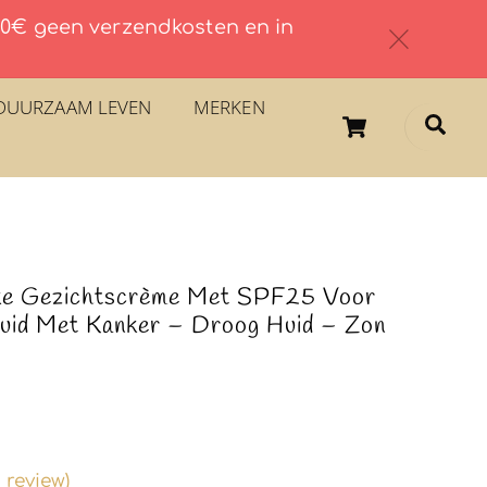
 60€ geen verzendkosten en in
c
DUURZAAM LEVEN
MERKEN
Cart
Sea
jke Gezichtscrème Met SPF25 Voor
Huid Met Kanker – Droog Huid – Zon
review)