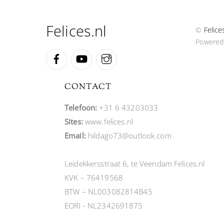
Felices.nl
©
Felice
Powered
Facebook
YouTube
Instagram
CONTACT
Telefoon:
+31 6 43203033
Sites:
www.felices.nl
Email:
hildago73@outlook.com
Leidekkersstraat 6, te Veendam Felices.nl
KVK – 76419568
BTW – NL003082814B45
EORI - NL2342691875