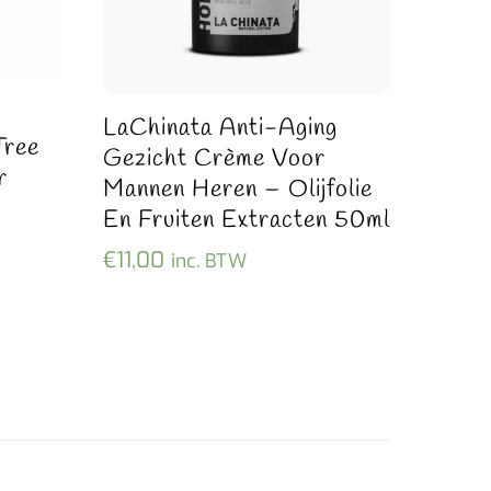
LaChinata Anti-Aging
Tree
Gezicht Crème Voor
r
Mannen Heren – Olijfolie
En Fruiten Extracten 50ml
€
11,00
inc. BTW