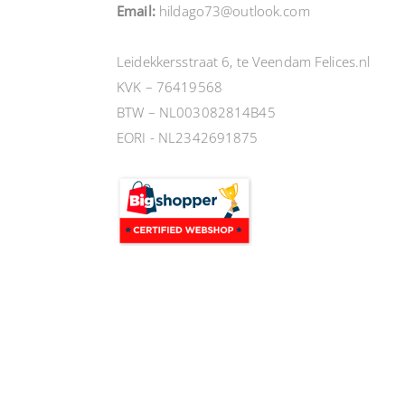
Email:
hildago73@outlook.com
Leidekkersstraat 6, te Veendam Felices.nl
KVK – 76419568
BTW – NL003082814B45
EORI - NL2342691875