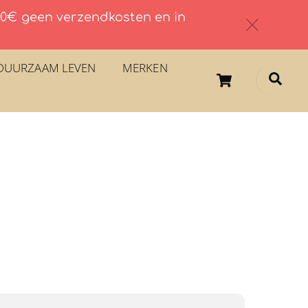
 60€ geen verzendkosten en in
c
DUURZAAM LEVEN
MERKEN
Cart
Sea