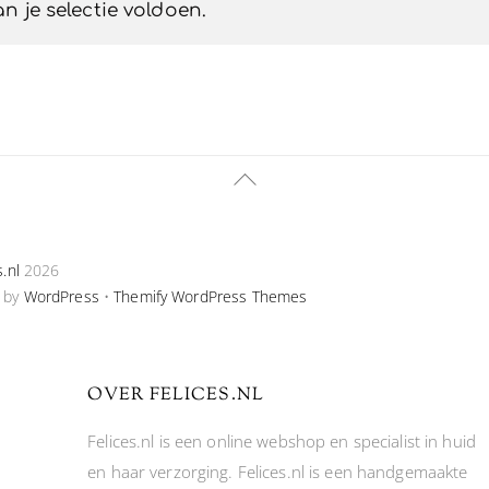
 je selectie voldoen.
Back
To
Top
s.nl
2026
 by
WordPress
•
Themify WordPress Themes
OVER FELICES.NL
Felices.nl is een online webshop en specialist in huid
en haar verzorging. Felices.nl is een handgemaakte