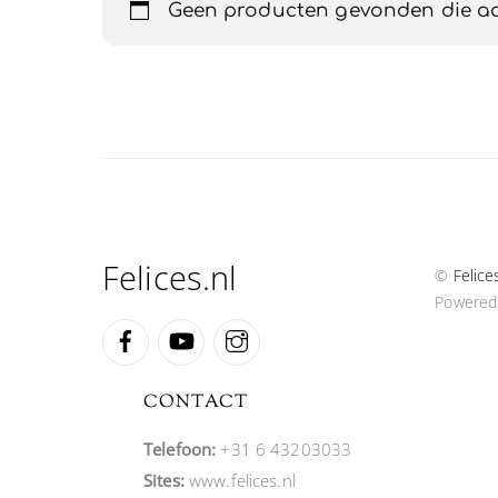
Geen producten gevonden die aan
Felices.nl
©
Felice
Powered
Facebook
YouTube
Instagram
CONTACT
Telefoon:
+31 6 43203033
Sites:
www.felices.nl