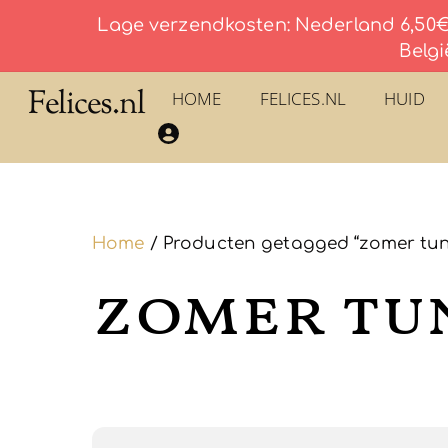
Lage verzendkosten: Nederland 6,50€ 
Belgi
Skip
Felices.nl
HOME
FELICES.NL
HUID
to
​La Savonnerie du Pilon du Roy – Eau De Toilette
content
Home
/ Producten getagged “zomer tun
zomer tu