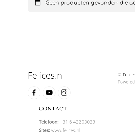
Geen producten gevonden die aan
Felices.nl
©
Felice
Powered
Facebook
YouTube
Instagram
CONTACT
Telefoon:
+31 6 43203033
Sites:
www.felices.nl