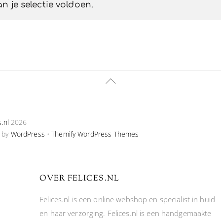
 je selectie voldoen.
Back
To
Top
s.nl
2026
 by
WordPress
•
Themify WordPress Themes
OVER FELICES.NL
Felices.nl is een online webshop en specialist in huid
en haar verzorging. Felices.nl is een handgemaakte