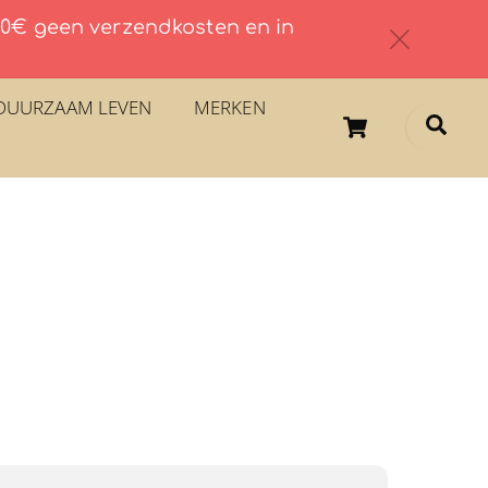
 60€ geen verzendkosten en in
c
DUURZAAM LEVEN
MERKEN
Cart
Sea