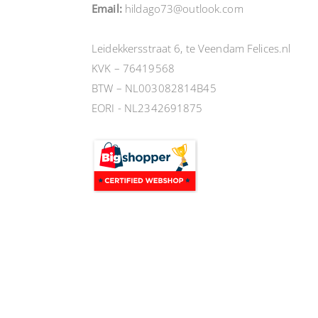
Email:
hildago73@outlook.com
Leidekkersstraat 6, te Veendam Felices.nl
KVK – 76419568
BTW – NL003082814B45
EORI - NL2342691875