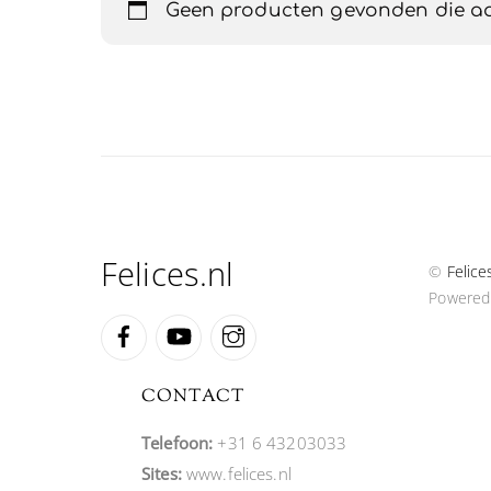
Geen producten gevonden die aan
Felices.nl
©
Felice
Powered
Facebook
YouTube
Instagram
CONTACT
Telefoon:
+31 6 43203033
Sites:
www.felices.nl