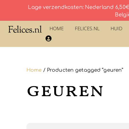
Lage verzendkosten: Nederland 6,50€ 
Belgi
Skip
Felices.nl
HOME
FELICES.NL
HUID
to
​La Savonnerie du Pilon du Roy – Eau De Toilette
content
Home
/ Producten getagged “geuren”
geuren