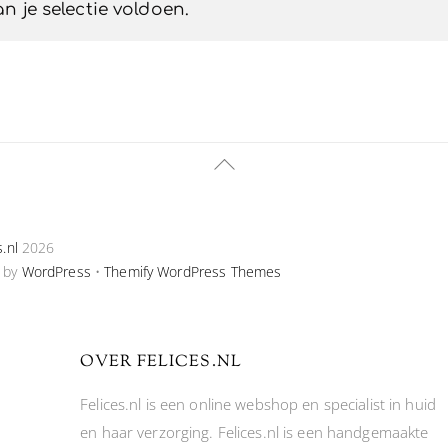
 je selectie voldoen.
Back
To
Top
s.nl
2026
 by
WordPress
•
Themify WordPress Themes
OVER FELICES.NL
Felices.nl is een online webshop en specialist in huid
en haar verzorging. Felices.nl is een handgemaakte