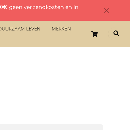
 60€ geen verzendkosten en in
c
DUURZAAM LEVEN
MERKEN
Cart
Sea