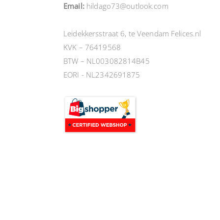
Email:
hildago73@outlook.com
Leidekkersstraat 6, te Veendam Felices.nl
KVK – 76419568
BTW – NL003082814B45
EORI - NL2342691875