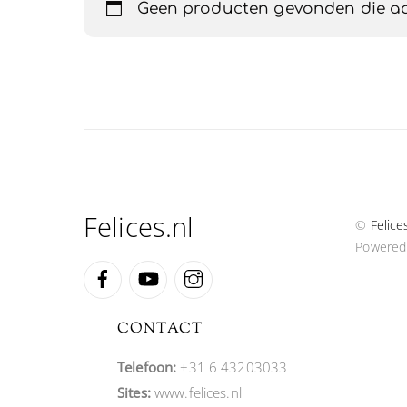
Geen producten gevonden die aan
Felices.nl
©
Felice
Powered
Facebook
YouTube
Instagram
CONTACT
Telefoon:
+31 6 43203033
Sites:
www.felices.nl