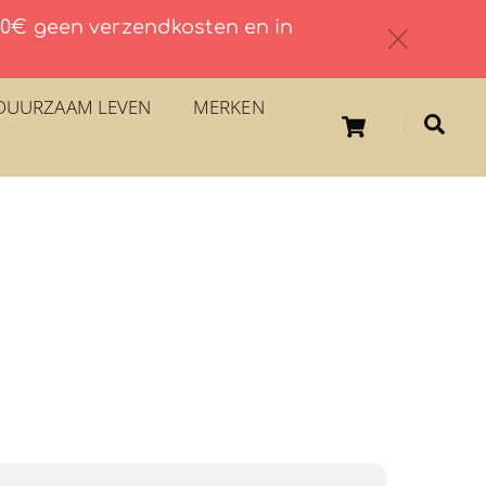
 60€ geen verzendkosten en in
c
DUURZAAM LEVEN
MERKEN
Cart
Sea