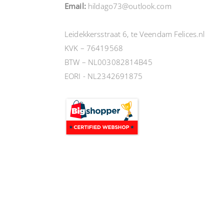
Email:
hildago73@outlook.com
Leidekkersstraat 6, te Veendam Felices.nl
KVK – 76419568
BTW – NL003082814B45
EORI - NL2342691875