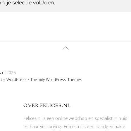
 je selectie voldoen.
Back
To
Top
s.nl
2026
 by
WordPress
•
Themify WordPress Themes
OVER FELICES.NL
Felices.nl is een online webshop en specialist in huid
en haar verzorging. Felices.nl is een handgemaakte