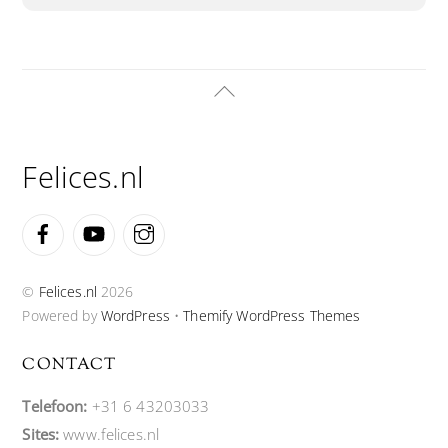
Back
To
Top
Felices.nl
Facebook
YouTube
Instagram
©
Felices.nl
2026
Powered by
WordPress
•
Themify WordPress Themes
CONTACT
Telefoon:
+31 6 43203033
Sites:
www.felices.nl