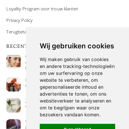
Loyality Program voor trouw klanten
Privacy Policy
Terugbetaal- en retourneringsbeleid
Wij gebruiken cookies
RECENTE POSTS
Wat is niacinamide? Voordelen, toepassingen en
Wij maken gebruik van cookies
waarom het overal in huidverzorgingsproducten
en andere tracking-technologieën
te vinden is
om uw surfervaring op onze
Hoe verf je haar op de meest natuurlijke manier
website te verbeteren, om
met henna kleuring
gepersonaliseerde inhoud en
advertenties te tonen, om ons
Zeep met een hoog vetgehalte: mythe of
websiteverkeer te analyseren en
werkelijkheid?
om te begrijpen waar onze
bezoekers vandaan komen.
Wierook betekenis geven : geurende avonturen
in je huis