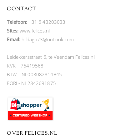
CONTACT
Telefoon:
+31 6 43203033
Sites:
www.felices.nl
Email:
hildago73@outlook.com
Leidekkersstraat 6, te Veendam Felices.nl
KVK – 76419568
BTW – NL003082814B45
EORI - NL2342691875
OVER FELICES.NL