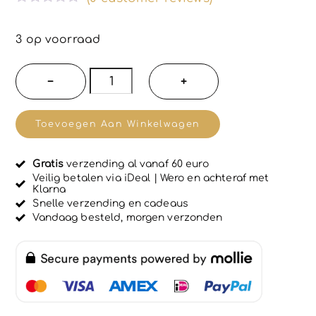
G
e
w
3 op voorraad
a
a
r
2
−
+
d
stuks
e
e
Elegante
r
Toevoegen Aan Winkelwagen
d
dames
0
u
slips
i
Gratis
verzending al vanaf 60 euro
met
t
Veilig betalen via iDeal | Wero en achteraf met
5
Klarna
kant
Snelle verzending en cadeaus
decoratie
Vandaag besteld, morgen verzonden
-
maat
XXXL
-
kleur