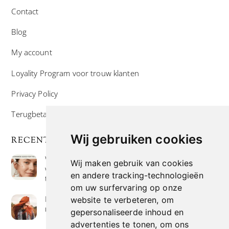
Contact
Blog
My account
Loyality Program voor trouw klanten
Privacy Policy
Terugbetaal- en retourneringsbeleid
Wij gebruiken cookies
RECENTE POSTS
Wat is niacinamide? Voordelen, toepassingen en
Wij maken gebruik van cookies
waarom het overal in huidverzorgingsproducten
en andere tracking-technologieën
te vinden is
om uw surfervaring op onze
Hoe verf je haar op de meest natuurlijke manier
website te verbeteren, om
met henna kleuring
gepersonaliseerde inhoud en
advertenties te tonen, om ons