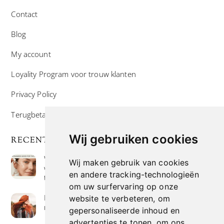
Contact
Blog
My account
Loyality Program voor trouw klanten
Privacy Policy
Terugbetaal- en retourneringsbeleid
Wij gebruiken cookies
RECENTE POSTS
Wat is niacinamide? Voordelen, toepassingen en
Wij maken gebruik van cookies
waarom het overal in huidverzorgingsproducten
en andere tracking-technologieën
te vinden is
om uw surfervaring op onze
Hoe verf je haar op de meest natuurlijke manier
website te verbeteren, om
met henna kleuring
gepersonaliseerde inhoud en
advertenties te tonen, om ons