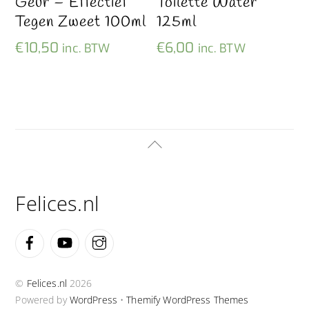
Geur – Effectief
Toilette Water
Tegen Zweet 100ml
125ml
€
10,50
€
6,00
inc. BTW
inc. BTW
Back
To
Top
Felices.nl
Facebook
YouTube
Instagram
©
Felices.nl
2026
Powered by
WordPress
•
Themify WordPress Themes