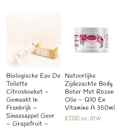
Biologische Eau De
Natuurlijke
Toilette
Zijdezachte Body
Citrusboeket –
Boter Met Rozen
Gemaakt In
Olie – Q10 En
Frankrijk –
Vitamine A 350ml
Sinaasappel Geur
€
7,00
inc. BTW
– Grapefruit –