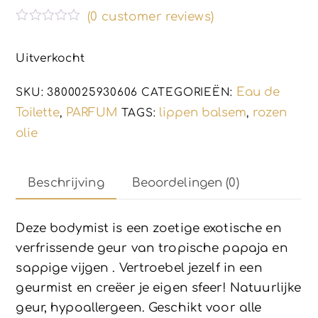
(
0
customer reviews)
G
e
w
Uitverkocht
a
a
r
Eau de
SKU:
3800025930606
CATEGORIEËN:
d
e
Toilette
PARFUM
lippen balsem
rozen
,
TAGS:
,
e
olie
r
d
0
u
i
Beschrijving
Beoordelingen (0)
t
5
Deze bodymist is een zoetige exotische en
verfrissende geur van tropische papaja en
sappige vijgen . Vertroebel jezelf in een
geurmist en creëer je eigen sfeer! Natuurlijke
geur, hypoallergeen. Geschikt voor alle