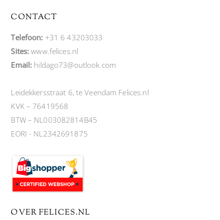
CONTACT
Telefoon:
+31 6 43203033
Sites:
www.felices.nl
Email:
hildago73@outlook.com
Leidekkersstraat 6, te Veendam Felices.nl
KVK – 76419568
BTW – NL003082814B45
EORI - NL2342691875
OVER FELICES.NL