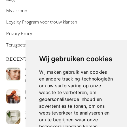
My account
Loyality Program voor trouw klanten
Privacy Policy
Terugbetaal- en retourneringsbeleid
Wij gebruiken cookies
RECENTE POSTS
Wat is niacinamide? Voordelen, toepassingen en
Wij maken gebruik van cookies
waarom het overal in huidverzorgingsproducten
en andere tracking-technologieën
te vinden is
om uw surfervaring op onze
Hoe verf je haar op de meest natuurlijke manier
website te verbeteren, om
met henna kleuring
gepersonaliseerde inhoud en
advertenties te tonen, om ons
Zeep met een hoog vetgehalte: mythe of
websiteverkeer te analyseren en
werkelijkheid?
om te begrijpen waar onze
bezoekers vandaan komen.