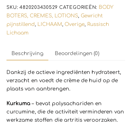
100ml
BODY
SKU:
4820203430529
CATEGORIEËN:
aantal
BOTERS, CREMES, LOTIONS
Gewricht
,
pijnstillend
LICHAAM
Overige
Russisch
,
,
,
Lichaam
Beschrijving
Beoordelingen (0)
Dankzij de actieve ingrediënten hydrateert,
verzacht en voedt de crème de huid op de
plaats van aanbrengen.
Kurkuma
– bevat polysachariden en
curcumine, die de activiteit verminderen van
werkzame stoffen die artritis veroorzaken.