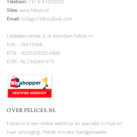
Telefoon:
+31 6 43203033
Sites:
www.felices.nl
Email:
hildago73@outlook.com
Leidekkersstraat 6, te Veendam Felices.nl
KVK – 76419568
BTW – NL003082814B45
EORI - NL2342691875
OVER FELICES.NL
Felices.nl is een online webshop en specialist in huid en
haar verzorging. Felices.nl is een handgemaakte