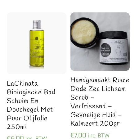
Handgemaakt Ruwe
LaChinata
Dode Zee Lichaam
Biologische Bad
Scrub –
Schuim En
Verfrissend –
Douchegel Met
Gevoelige Huid –
Puur Olijfolie
Kalmeert 200gr
250ml
€
7,00
inc. BTW
€
6,00
inc. BTW