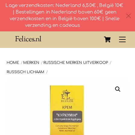
Lage verzendkosten: Nederland 6,50€ , België 10€
| Bestellingen in Nederland boven 60€ geen
c
verzendkosten en in België boven 100€ | Snelle
verzending en cadeaus
Skip
Cart
Felices.nl
Me
to
content
HOME
MERKEN
RUSSISCHE MERKEN UITVERKOOP
RUSSISCH LICHAAM