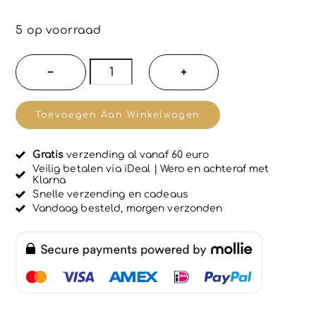
G
e
w
5 op voorraad
a
a
r
Natuurlijke
−
+
d
Lichaam
e
e
crème
r
Toevoegen Aan Winkelwagen
d
met
0
u
kurkuma
i
Gratis
verzending al vanaf 60 euro
-
t
Veilig betalen via iDeal | Wero en achteraf met
5
Klarna
werkt
Snelle verzending en cadeaus
tegen
Vandaag besteld, morgen verzonden
pijnlijke
gewrichten
en
spieren
-