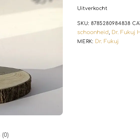
e
w
Uitverkocht
a
a
r
SKU:
8785280984838
CA
d
e
schoonheid
Dr. Fukuj
,
e
Dr. Fukuj
MERK:
r
d
0
u
i
t
5
(0)