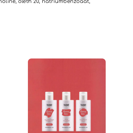
noline, oleth 20, natriumbenzoaat,