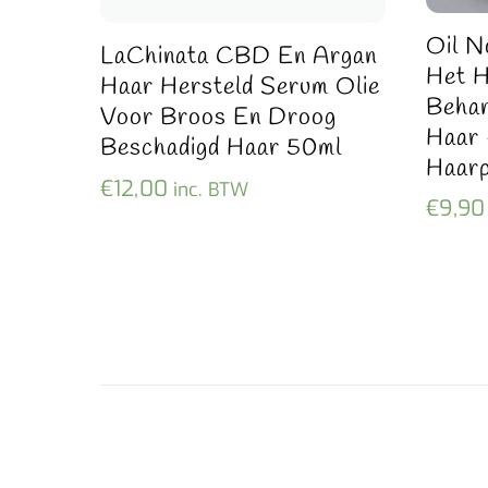
Oil N
LaChinata CBD En Argan
Het 
Haar Hersteld Serum Olie
Behan
Voor Broos En Droog
Haar 
Beschadigd Haar 50ml
Haar
€
12,00
inc. BTW
€
9,90