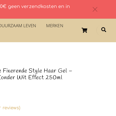
 60€ geen verzendkosten en in
c
DUURZAAM LEVEN
MERKEN
Cart
Sea
se Fixerende Style Haar Gel –
Zonder Wit Effect 250ml
 reviews)