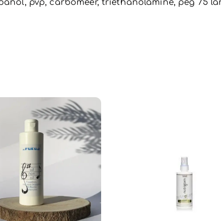
panol, pvp, carbomeer, triethanolamine, peg 75 la