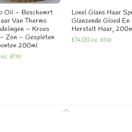
o Oil – Beschemrt
Lunel Glans Haar Sp
Haar Van Thermo
Glanzende Gloed En
delingen – Kroes
Herstelt Haar, 200m
– Zon – Gespleten
€
14,00
inc. BTW
punten 200ml
inc. BTW
Back
To
Top