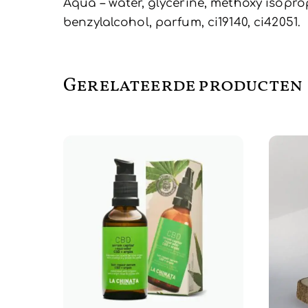
Aqua – water, glycerine, methoxy isopro
benzylalcohol, parfum, ci19140, ci42051.
Gerelateerde producten