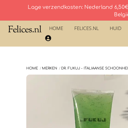
Lage verzendkosten: Nederland 6,50€ 
Belgi
Skip
Felices.nl
HOME
FELICES.NL
HUID
to
​La Savonnerie du Pilon du Roy – Eau De Toilette
content
HOME
MERKEN
DR. FUKUJ - ITALIAANSE SCHOONHE