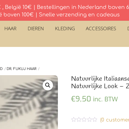
, België 10€ | Bestellingen in Nederland boven
ë boven 100€ | Snelle verzending en cadeaus
HAAR
DIEREN
KLEDING
ACCESSOIRES
ID
DR. FUKUJ HAAR
Natuurlijke Italiaan
Natuurlijke Look – 
€
9,50
inc. BTW
(
0
customer
G