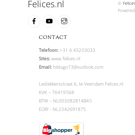
Felices.nl
©
Felice
Powered
Facebook
YouTube
Instagram
CONTACT
Telefoon:
+31 6 43203033
Sites:
www.felices.nl
Email:
hildago73@outlook.com
Leidekkersstraat 6, te Veendam Felices.nl
KVK – 76419568
BTW – NL003082814B45
EORI - NL2342691875