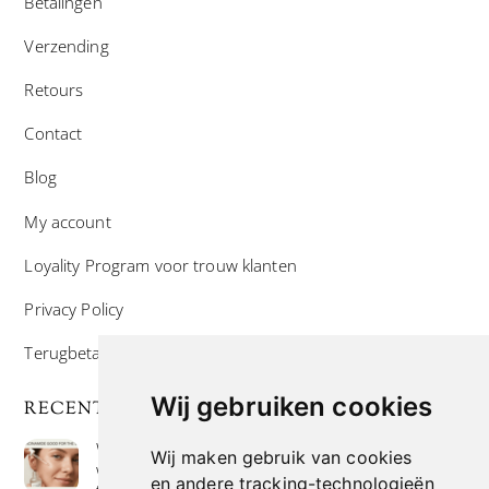
Betalingen
Verzending
Retours
Contact
Blog
My account
Loyality Program voor trouw klanten
Privacy Policy
Terugbetaal- en retourneringsbeleid
Wij gebruiken cookies
RECENTE POSTS
Wat is niacinamide? Voordelen, toepassingen en
Wij maken gebruik van cookies
waarom het overal in huidverzorgingsproducten
en andere tracking-technologieën