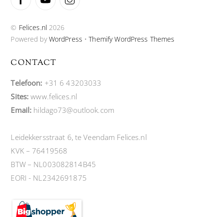
©
Felices.nl
2026
Powered by
WordPress
•
Themify WordPress Themes
CONTACT
Telefoon:
+31 6 43203033
Sites:
www.felices.nl
Email:
hildago73@outlook.com
Leidekkersstraat 6, te Veendam Felices.nl
KVK – 76419568
BTW – NL003082814B45
EORI - NL2342691875