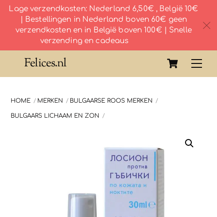
Lage verzendkosten: Nederland 6,50€ , België 10€
| Bestellingen in Nederland boven 60€ geen
c
verzendkosten en in België boven 100€ | Snelle
verzending en cadeaus
Skip
Cart
Felices.nl
Me
to
content
HOME
MERKEN
BULGAARSE ROOS MERKEN
BULGAARS LICHAAM EN ZON