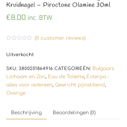
Kruidnagel – Piroctone Olamine 30ml
€
8,00
inc. BTW
(
0
customer reviews)
G
e
w
Uitverkocht
a
a
r
Bulgaars
SKU:
3800201864916
CATEGORIEËN:
d
e
Lichaam en Zon
Eau de Toilette
Evterpa -
,
,
e
alles voor iedereen
Gewricht pijnstillend
,
,
r
d
Overige
0
u
i
t
Beschrijving
Beoordelingen (0)
5