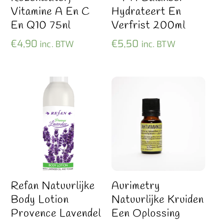
Vitamine A En C
Hydrateert En
En Q10 75nl
Verfrist 200ml
€
4,90
€
5,50
inc. BTW
inc. BTW
Refan Natuurlijke
Aurimetry
Body Lotion
Natuurlijke Kruiden
Provence Lavendel
Een Oplossing