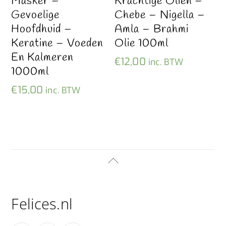
Masker –
Krachtige Oliën –
Gevoelige
Chebe – Nigella –
Hoofdhuid –
Amla – Brahmi
Keratine – Voeden
Olie 100ml
En Kalmeren
€
12,00
inc. BTW
1000ml
€
15,00
inc. BTW
Back
To
Top
Felices.nl
Facebook
YouTube
Instagram