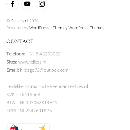
©
Felices.nl
2026
Powered by
WordPress
•
Themify WordPress Themes
CONTACT
Telefoon:
+31 6 43203033
Sites:
www.felices.nl
Email:
hildago73@outlook.com
Leidekkersstraat 6, te Veendam Felices.nl
KVK – 76419568
BTW – NL003082814B45
EORI - NL2342691875