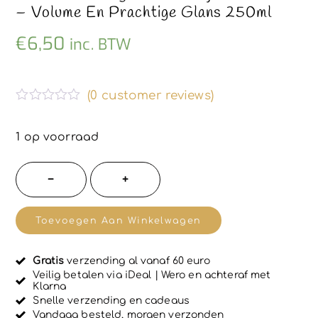
– Volume En Prachtige Glans 250ml
€
6,50
inc. BTW
(
0
customer reviews)
G
e
w
1 op voorraad
a
a
r
Herstellende
−
+
d
natuurlijke
e
e
haar
r
Toevoegen Aan Winkelwagen
d
conditioner
0
u
arganolie
i
Gratis
verzending al vanaf 60 euro
en
t
Veilig betalen via iDeal | Wero en achteraf met
5
Klarna
zijde
Snelle verzending en cadeaus
proteïnen
Vandaag besteld, morgen verzonden