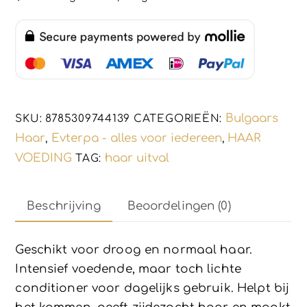
-
volume
en
prachtige
glans
250ml
Bulgaars
SKU:
8785309744139
CATEGORIEËN:
aantal
Haar
Evterpa - alles voor iedereen
HAAR
,
,
VOEDING
haar uitval
TAG:
Beschrijving
Beoordelingen (0)
Geschikt voor droog en normaal haar.
Intensief voedende, maar toch lichte
conditioner voor dagelijks gebruik. Helpt bij