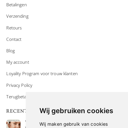
Betalingen
Verzending
Retours
Contact
Blog
My account
Loyality Program voor trouw klanten
Privacy Policy
Terugbetaal- en retourneringsbeleid
Wij gebruiken cookies
RECENTE POSTS
Wat is niacinamide? Voordelen, toepassingen en
Wij maken gebruik van cookies
waarom het overal in huidverzorgingsproducten