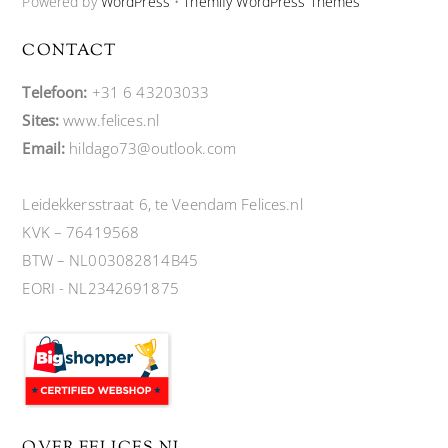
Powered by
WordPress
•
Themify WordPress Themes
CONTACT
Telefoon:
+31 6 43203033
Sites:
www.felices.nl
Email:
hildago73@outlook.com
Leidekkersstraat 6, te Veendam Felices.nl
KVK – 76419568
BTW – NL003082814B45
EORI - NL2342691875