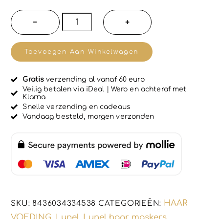
a
r
Biologische
−
+
d
en
e
e
puur
r
Toevoegen Aan Winkelwagen
d
haar
0
u
balsem
i
Gratis
verzending al vanaf 60 euro
voor
t
Veilig betalen via iDeal | Wero en achteraf met
5
Klarna
blond
Snelle verzending en cadeaus
haar,
Vandaag besteld, morgen verzonden
500ml
aantal
HAAR
SKU:
8436034334538
CATEGORIEËN:
VOEDING
Lunel
Lunel haar maskers
,
,