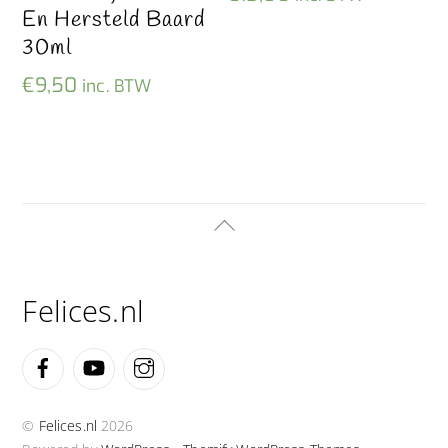
En Hersteld Baard
30ml
€
9,50
inc. BTW
Back
To
Top
Felices.nl
Facebook
YouTube
Instagram
©
Felices.nl
2026