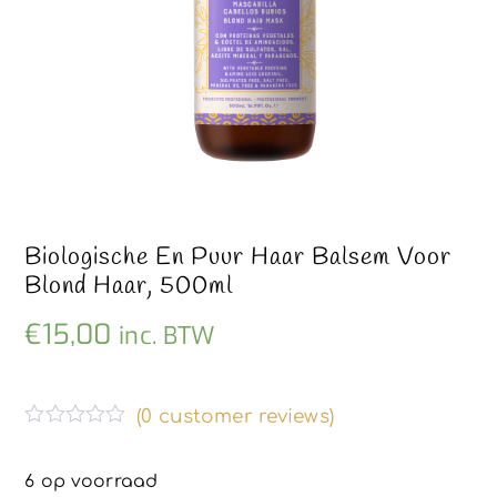
Biologische En Puur Haar Balsem Voor
Blond Haar, 500ml
€
15,00
inc. BTW
(
0
customer reviews)
G
e
w
6 op voorraad
a