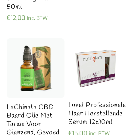
50ml
€
12,00
inc. BTW
Lunel Professionele
LaChinata CBD
Haar Herstellende
Baard Olie Met
Serum 12x10ml
Tarwe Voor
Glanzend, Gevoed
€
15,00
inc. BTW