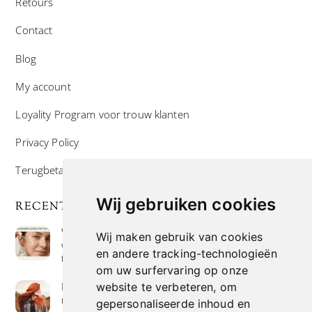
Retours
Contact
Blog
My account
Loyality Program voor trouw klanten
Privacy Policy
Terugbetaal- en retourneringsbeleid
Wij gebruiken cookies
RECENTE POSTS
Wat is niacinamide? Voordelen, toepassingen en
Wij maken gebruik van cookies
waarom het overal in huidverzorgingsproducten
en andere tracking-technologieën
te vinden is
om uw surfervaring op onze
Hoe verf je haar op de meest natuurlijke manier
website te verbeteren, om
met henna kleuring
gepersonaliseerde inhoud en