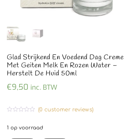
Glad Strijkend En Voedend Dag Creme
Met Geiten Melk En Rozen Water –
Herstelt De Huid 50ml
€
9,50
inc. BTW
(
0
customer reviews)
G
e
w
1 op voorraad
a
a