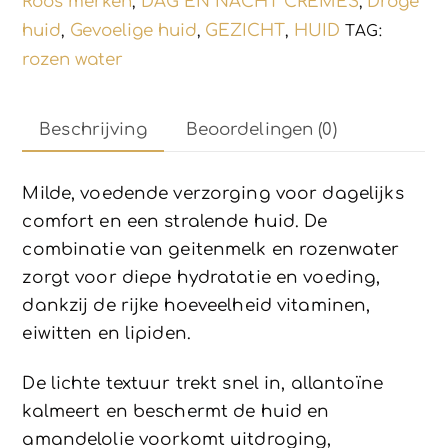
Roos merken
DAG EN NACHT CREMES
Droge
,
,
50ml
huid
Gevoelige huid
GEZICHT
HUID
,
,
,
TAG:
aantal
rozen water
Beschrijving
Beoordelingen (0)
Milde, voedende verzorging voor dagelijks
comfort en een stralende huid. De
combinatie van geitenmelk en rozenwater
zorgt voor diepe hydratatie en voeding,
dankzij de rijke hoeveelheid vitaminen,
eiwitten en lipiden.
De lichte textuur trekt snel in, allantoïne
kalmeert en beschermt de huid en
amandelolie voorkomt uitdroging,