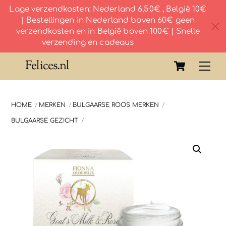
Lage verzendkosten: Nederland 6,50€ , België 10€
| Bestellingen in Nederland boven 60€ geen
c
verzendkosten en in België boven 100€ | Snelle
verzending en cadeaus
Skip
Cart
Felices.nl
Me
to
content
HOME
MERKEN
BULGAARSE ROOS MERKEN
BULGAARSE GEZICHT