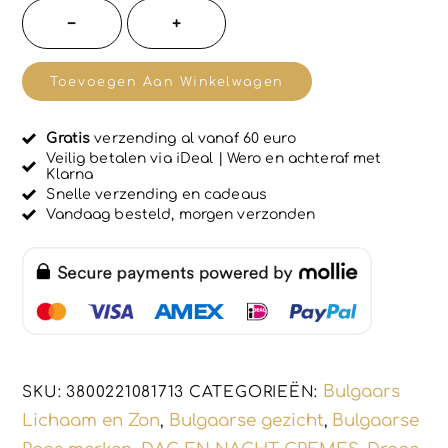
r
Glad
−
+
d
strijkend
e
e
en
r
Toevoegen Aan Winkelwagen
d
voedend
0
u
dag
i
Gratis
verzending al vanaf 60 euro
creme
t
Veilig betalen via iDeal | Wero en achteraf met
5
Klarna
met
Snelle verzending en cadeaus
Geiten
Vandaag besteld, morgen verzonden
melk
en
Rozen
water
-
herstelt
Bulgaars
SKU:
3800221081713
CATEGORIEËN:
de
Lichaam en Zon
Bulgaarse gezicht
Bulgaarse
,
,
huid