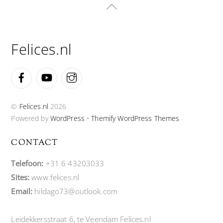
Back
To
Top
Felices.nl
Facebook
YouTube
Instagram
©
Felices.nl
2026
Powered by
WordPress
•
Themify WordPress Themes
CONTACT
Telefoon:
+31 6 43203033
Sites:
www.felices.nl
Email:
hildago73@outlook.com
Leidekkersstraat 6, te Veendam Felices.nl