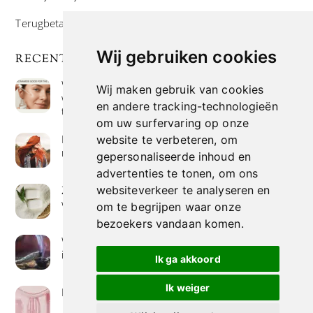
Terugbetaal- en retourneringsbeleid
Wij gebruiken cookies
RECENTE POSTS
Wat is niacinamide? Voordelen, toepassingen en
Wij maken gebruik van cookies
waarom het overal in huidverzorgingsproducten
en andere tracking-technologieën
te vinden is
om uw surfervaring op onze
Hoe verf je haar op de meest natuurlijke manier
website te verbeteren, om
met henna kleuring
gepersonaliseerde inhoud en
advertenties te tonen, om ons
websiteverkeer te analyseren en
Zeep met een hoog vetgehalte: mythe of
werkelijkheid?
om te begrijpen waar onze
bezoekers vandaan komen.
Wierook betekenis geven : geurende avonturen
in je huis
Ik ga akkoord
Ik weiger
Het belang van collageen voor de huid