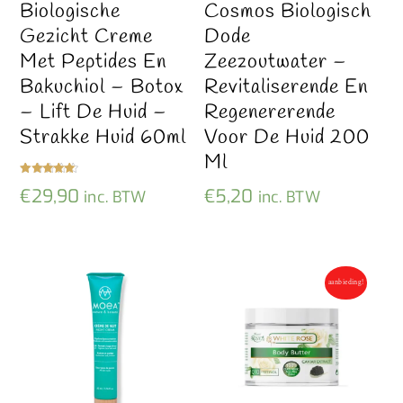
Biologische
Cosmos Biologisch
Gezicht Creme
Dode
Met Peptides En
Zeezoutwater –
Bakuchiol – Botox
Revitaliserende En
– Lift De Huid –
Regenererende
Strakke Huid 60ml
Voor De Huid 200
Ml
Gewaardeer
€
29,90
€
5,20
inc. BTW
inc. BTW
d
5.00
uit 5
aanbieding!