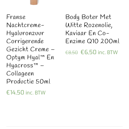
Franse
Body Boter Met
Nachtcreme-
Witte Rozenolie,
Hyaluronzuur
Kaviaar En Co-
Corrigerende
Enzime Q10 200ml
Gezicht Creme –
Oorspronkelijke
Huidige
€
6,50
inc. BTW
€
8,50
Optym Hyal™ En
prijs
prijs
Hyacross™ –
was:
is:
Collageen
€8,50.
€6,50.
Productie 50ml
€
14,50
inc. BTW