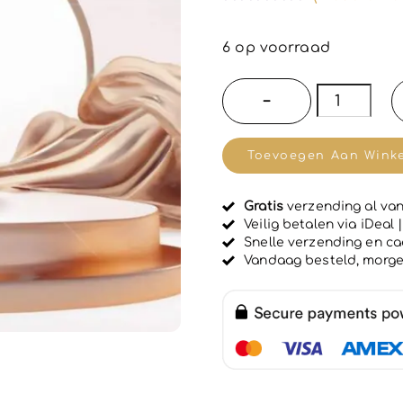
G
e
w
6 op voorraad
a
a
r
ÉTERN'L
−
d
Profession
e
e
Franse
r
Toevoegen Aan Wink
d
Haar
0
u
balsem
i
Gratis
verzending al van
met
t
Veilig betalen via iDeal
5
Hyaluron
Snelle verzending en c
Vandaag besteld, morg
-
stimuleert
haar
groei
-
PEPSOBIO