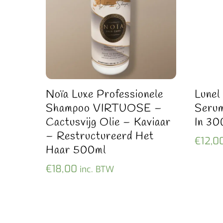
Noïa Luxe Professionele
Lunel
Shampoo VIRTUOSE –
Serum
Cactusvijg Olie – Kaviaar
In 30
– Restructureerd Het
€
12,0
Haar 500ml
€
18,00
inc. BTW