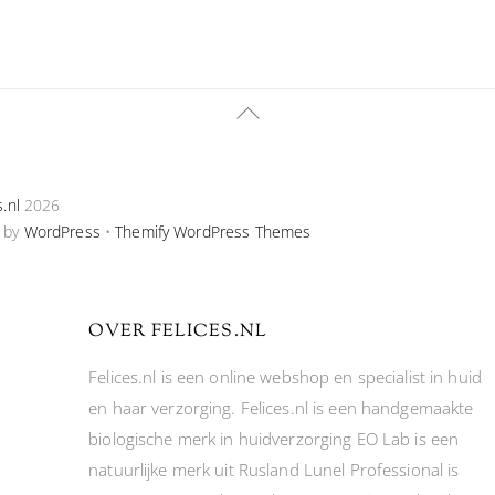
Back
To
Top
s.nl
2026
 by
WordPress
•
Themify WordPress Themes
OVER FELICES.NL
Felices.nl is een online webshop en specialist in huid
en haar verzorging. Felices.nl is een handgemaakte
biologische merk in huidverzorging EO Lab is een
natuurlijke merk uit Rusland Lunel Professional is