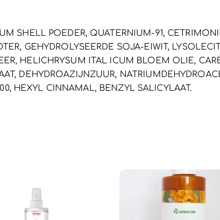
UM SHELL POEDER, QUATERNIUM-91, CETRIMON
TER, GEHYDROLYSEERDE SOJA-EIWIT, LYSOLECI
R, HELICHRYSUM ITAL ICUM BLOEM OLIE, CARB
AT, DEHYDROAZIJNZUUR, NATRIUMDEHYDROACE
200, HEXYL CINNAMAL, BENZYL SALICYLAAT.