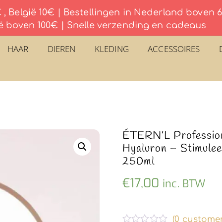
, België 10€ | Bestellingen in Nederland boven
ë boven 100€ | Snelle verzending en cadeaus
HAAR
DIEREN
KLEDING
ACCESSOIRES
ÉTERN’L Profession
Hyaluron – Stimul
250ml
€
17,00
inc. BTW
(
0
customer