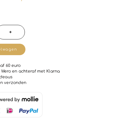
+
ele
elwagen
af 60 euro
 | Wero en achteraf met Klarna
adeaus
en verzonden
L