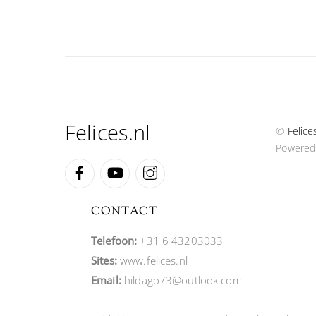
Felices.nl
©
Felice
Powered
Facebook
YouTube
Instagram
CONTACT
Telefoon:
+31 6 43203033
Sites:
www.felices.nl
Email:
hildago73@outlook.com