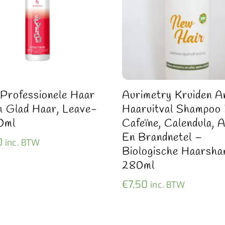
 Professionele Haar
Aurimetry Kruiden A
 Glad Haar, Leave-
Haaruitval Shampoo
0ml
Cafeïne, Calendula, A
En Brandnetel –
0
inc. BTW
Biologische Haarsh
280ml
€
7,50
inc. BTW