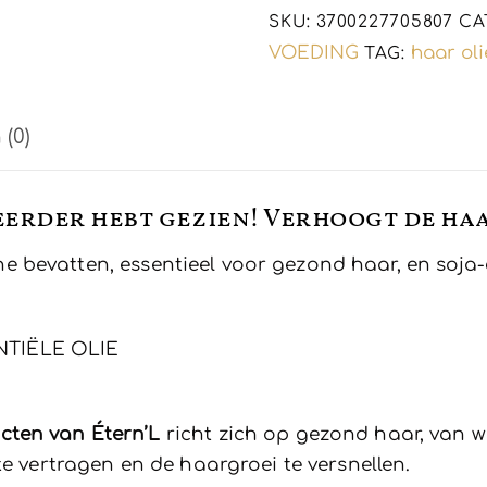
-
SKU:
3700227705807
CA
250ml
VOEDING
haar oli
TAG:
aantal
(0)
 eerder hebt gezien! Verhoogt de ha
ne bevatten, essentieel voor gezond haar, en soja-e
NTIËLE OLIE
cten van Étern’L
richt zich op gezond haar, van wo
te vertragen en de haargroei te versnellen.