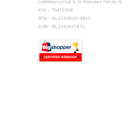
Leidekkersstraat 6, te Veendam Felices.nl
KVK – 76419568
BTW – NL003082814B45
EORI - NL2342691875