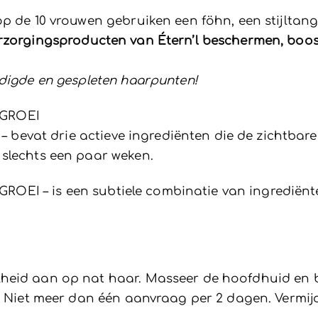
p de 10 vrouwen gebruiken een föhn, een stijltang
rzorgingsproducten van Étern’l
beschermen, boost
adigde en gespleten haarpunten!
RGROEI
– bevat drie actieve ingrediënten die de zichtbar
 slechts een paar weken.
RGROEI
– is een subtiele combinatie van ingrediën
heid aan op nat haar. Masseer de hoofdhuid en b
r. Niet meer dan één aanvraag per 2 dagen. Vermij