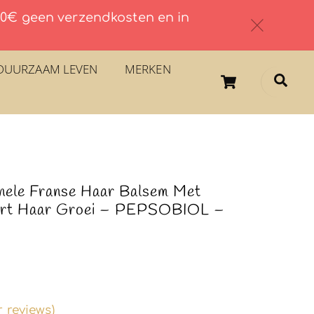
 60€ geen verzendkosten en in
c
DUURZAAM LEVEN
MERKEN
Cart
Sea
ele Franse Haar Balsem Met
eert Haar Groei – PEPSOBIOL –
 reviews)