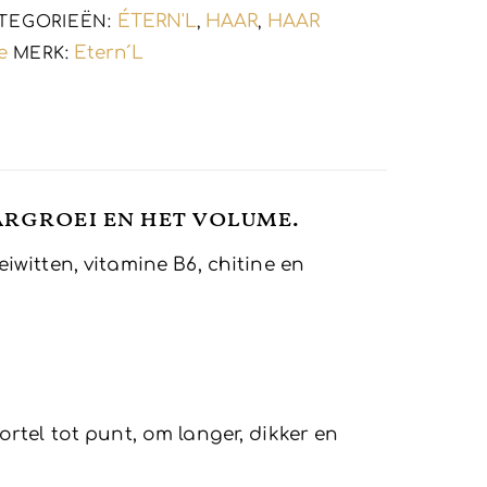
ÉTERN'L
HAAR
HAAR
TEGORIEËN:
,
,
e
Etern´L
MERK:
argroei en het volume.
iwitten, vitamine B6, chitine en
rtel tot punt, om langer, dikker en