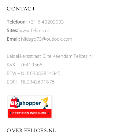
CONTACT
Telefoon:
+31 6 43203033
Sites:
www.felices.nl
Email:
hildago73@outlook.com
Leidekkersstraat 6, te Veendam Felices.nl
KVK – 76419568
BTW – NL003082814B45
EORI - NL2342691875
OVER FELICES.NL