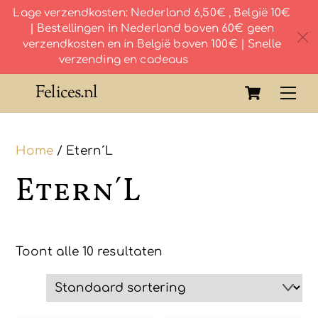
Lage verzendkosten: Nederland 6,50€ , België 10€
| Bestellingen in Nederland boven 60€ geen
c
verzendkosten en in België boven 100€ | Snelle
verzending en cadeaus
Skip
Cart
Felices.nl
Me
to
content
Home
/ Etern´L
Etern´L
Toont alle 10 resultaten