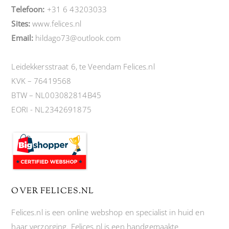
Telefoon:
+31 6 43203033
Sites:
www.felices.nl
Email:
hildago73@outlook.com
Leidekkersstraat 6, te Veendam Felices.nl
KVK – 76419568
BTW – NL003082814B45
EORI - NL2342691875
OVER FELICES.NL
Felices.nl is een online webshop en specialist in huid en
haar verzorging. Felices.nl is een handgemaakte