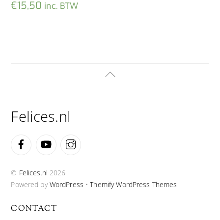
€
15,50
inc. BTW
Back
To
Top
Felices.nl
Facebook
YouTube
Instagram
©
Felices.nl
2026
Powered by
WordPress
•
Themify WordPress Themes
CONTACT