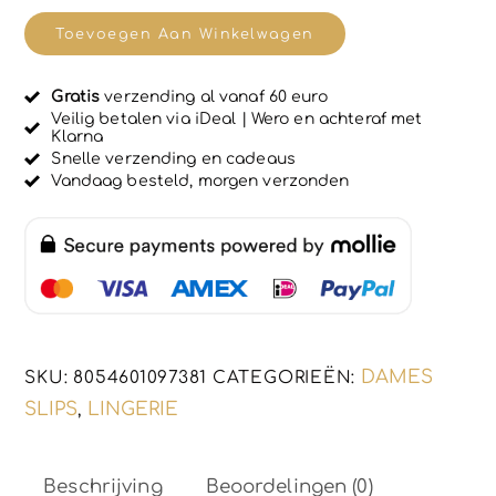
e
Elegante
r
Toevoegen Aan Winkelwagen
d
katoenen
0
u
slip
i
Gratis
verzending al vanaf 60 euro
van
t
Veilig betalen via iDeal | Wero en achteraf met
5
Klarna
kant
Snelle verzending en cadeaus
-
Vandaag besteld, morgen verzonden
achterkant
puur
katoen
-
stretch
dames
DAMES
SKU:
8054601097381
CATEGORIEËN:
slip
SLIPS
LINGERIE
,
in
WIT,
Maat
Beschrijving
Beoordelingen (0)