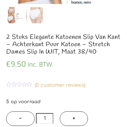
2 Stuks Elegante Katoenen Slip Van Kant
– Achterkant Puur Katoen – Stretch
Dames Slip In WIT, Maat 38/40
€
9,50
inc. BTW
(
0
customer reviews)
G
e
w
5 op voorraad
a
a
r
2
−
+
d
stuks
e