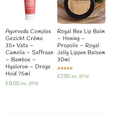
Ayurveda Complex
Royal Bee Lip Balm
Gezicht Crème
– Honing –
35+ Vata –
Propolis – Royal
Camelia – Saffraan
Jelly Lippen Balsem
– Bamboe –
30ml
Hyaluron – Droge
Huid 75ml
Gewaardeer
€
7,90
inc. BTW
d
5.00
uit 5
€
8,00
inc. BTW