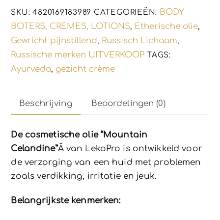
-
BODY
SKU:
4820169183989
CATEGORIEËN:
jeuk
BOTERS, CREMES, LOTIONS
Etherische olie
,
,
30ml
Gewricht pijnstillend
Russisch Lichaam
,
,
aantal
Russische merken UITVERKOOP
TAGS:
Ayurveda
gezicht crème
,
Beschrijving
Beoordelingen (0)
De cosmetische olie “Mountain
Celandine”
Â van LekoPro is ontwikkeld voor
de verzorging van een huid met problemen
zoals verdikking, irritatie en jeuk.
Belangrijkste kenmerken: