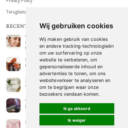
Privacy Policy
Terugbetaal- en retourneringsbeleid
Wij gebruiken cookies
RECENTE POSTS
Wat is niacinamide? Voordelen, toepassingen en
Wij maken gebruik van cookies
waarom het overal in huidverzorgingsproducten
en andere tracking-technologieën
te vinden is
om uw surfervaring op onze
Hoe verf je haar op de meest natuurlijke manier
website te verbeteren, om
met henna kleuring
gepersonaliseerde inhoud en
advertenties te tonen, om ons
Zeep met een hoog vetgehalte: mythe of
websiteverkeer te analyseren en
werkelijkheid?
om te begrijpen waar onze
bezoekers vandaan komen.
Wierook betekenis geven : geurende avonturen
in je huis
Ik ga akkoord
Ik weiger
Het belang van collageen voor de huid