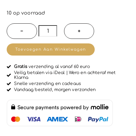
G
e
w
10 op voorraad
a
a
r
100%
−
+
d
natuurlijke
e
e
olie
r
Toevoegen Aan Winkelwagen
d
van
0
u
Stinkende
i
Gratis
verzending al vanaf 60 euro
Gouwe
t
Veilig betalen via iDeal | Wero en achteraf met
5
Klarna
-
Snelle verzending en cadeaus
Berg
Vandaag besteld, morgen verzonden
celandine
-
verdikking
-
irritatie