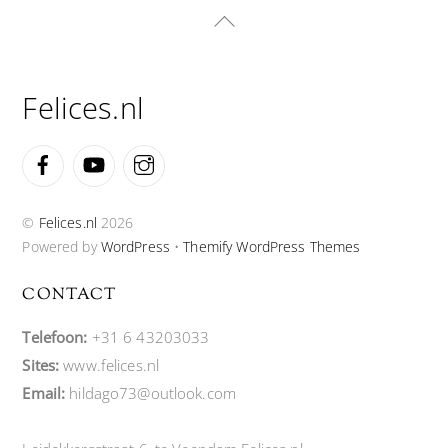
Back
To
Top
Felices.nl
Facebook
YouTube
Instagram
©
Felices.nl
2026
Powered by
WordPress
•
Themify WordPress Themes
CONTACT
Telefoon:
+31 6 43203033
Sites:
www.felices.nl
Email:
hildago73@outlook.com