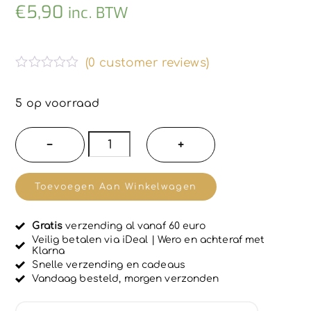
€
5,90
inc. BTW
(
0
customer reviews)
G
e
w
5 op voorraad
a
a
r
La
−
+
d
Chinata
e
e
Verzachtende
r
Toevoegen Aan Winkelwagen
d
en
0
u
anti-
i
Gratis
verzending al vanaf 60 euro
pluis
t
Veilig betalen via iDeal | Wero en achteraf met
5
Klarna
haar
Snelle verzending en cadeaus
spoeling
Vandaag besteld, morgen verzonden
met
olijfolie