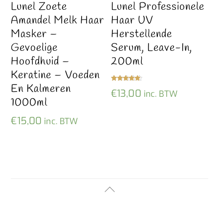
Lunel Zoete
Lunel Professionele
Amandel Melk Haar
Haar UV
Masker –
Herstellende
Gevoelige
Serum, Leave-In,
Hoofdhuid –
200ml
Keratine – Voeden
En Kalmeren
Gewaardeer
€
13,00
inc. BTW
d
5.00
1000ml
uit 5
€
15,00
inc. BTW
Back
To
Top