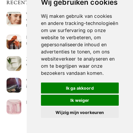
Wij gebruiken cookies
RECENTE POSTS
Wat is niacinamide? Voordelen, toepassingen en
Wij maken gebruik van cookies
waarom het overal in huidverzorgingsproducten
en andere tracking-technologieën
te vinden is
om uw surfervaring op onze
Hoe verf je haar op de meest natuurlijke manier
website te verbeteren, om
met henna kleuring
gepersonaliseerde inhoud en
advertenties te tonen, om ons
Zeep met een hoog vetgehalte: mythe of
websiteverkeer te analyseren en
werkelijkheid?
om te begrijpen waar onze
bezoekers vandaan komen.
Wierook betekenis geven : geurende avonturen
in je huis
Ik ga akkoord
Ik weiger
Het belang van collageen voor de huid
Wijzig mijn voorkeuren