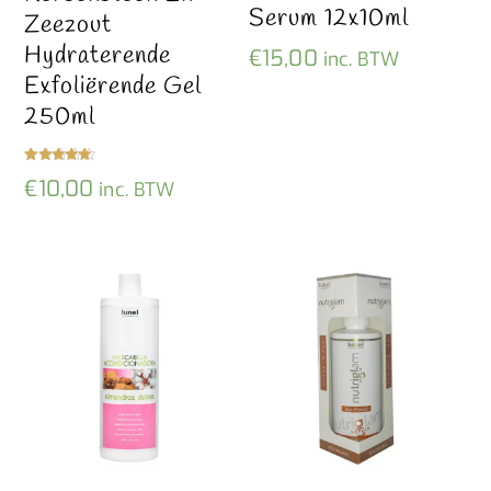
Serum 12x10ml
Zeezout
Hydraterende
€
15,00
inc. BTW
Exfoliërende Gel
250ml
Gewaardeer
€
10,00
inc. BTW
d
5.00
uit 5