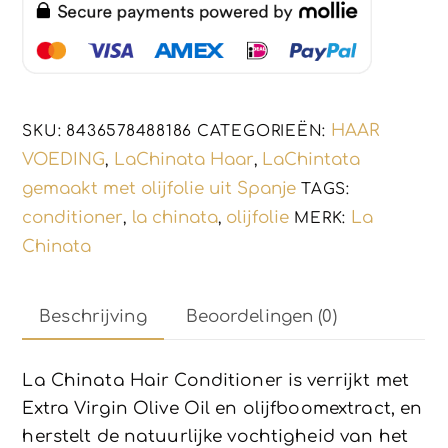
-
glanzend
haar
-
HAAR
SKU:
8436578488186
CATEGORIEËN:
250ml
VOEDING
LaChinata Haar
LaChintata
,
,
aantal
gemaakt met olijfolie uit Spanje
TAGS:
conditioner
la chinata
olijfolie
La
,
,
MERK:
Chinata
Beschrijving
Beoordelingen (0)
La Chinata Hair Conditioner is verrijkt met
Extra Virgin Olive Oil en olijfboomextract, en
herstelt de natuurlijke vochtigheid van het