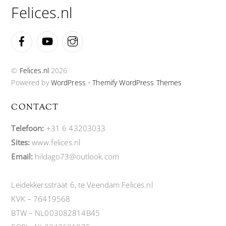
Felices.nl
Facebook
YouTube
Instagram
©
Felices.nl
2026
Powered by
WordPress
•
Themify WordPress Themes
CONTACT
Telefoon:
+31 6 43203033
Sites:
www.felices.nl
Email:
hildago73@outlook.com
Leidekkersstraat 6, te Veendam Felices.nl
KVK – 76419568
BTW – NL003082814B45