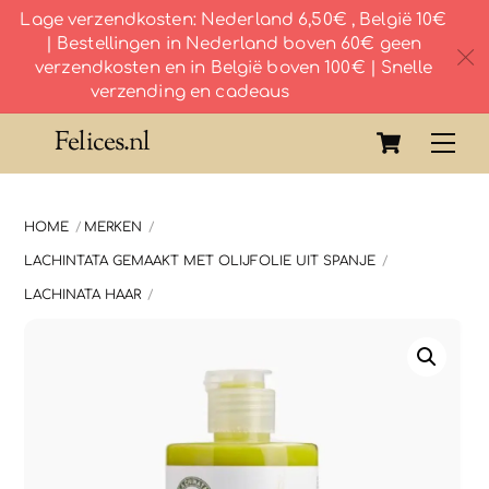
Lage verzendkosten: Nederland 6,50€ , België 10€
| Bestellingen in Nederland boven 60€ geen
c
verzendkosten en in België boven 100€ | Snelle
verzending en cadeaus
Skip
Cart
Felices.nl
Me
to
content
HOME
MERKEN
LACHINTATA GEMAAKT MET OLIJFOLIE UIT SPANJE
LACHINATA HAAR