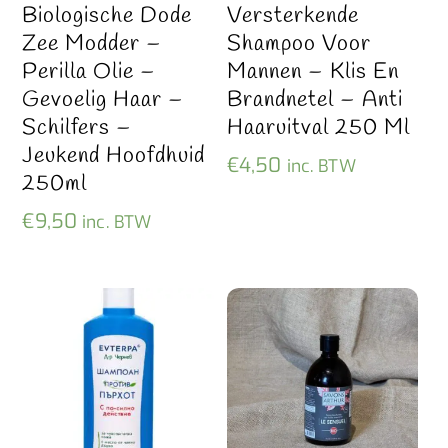
Biologische Dode
Versterkende
Zee Modder –
Shampoo Voor
Perilla Olie –
Mannen – Klis En
Gevoelig Haar –
Brandnetel – Anti
Schilfers –
Haaruitval 250 Ml
Jeukend Hoofdhuid
€
4,50
inc. BTW
250ml
€
9,50
inc. BTW