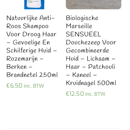
Natuurlijke Anti-
Biologische
Roos Shampoo
Marseille
Voor Droog Haar
SENSUEEL
– Gevoelige En
Douchezeep Voor
Schilferige Huid –
Gecombineerde
Rozemarijn –
Huid – Lichaam –
Berken –
Haar – Patchouli
Brandnetel 250ml
– Kaneel –
Kruidnagel 500ml
€
6,50
inc. BTW
€
12,50
inc. BTW