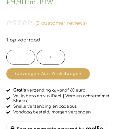
€
9,90
inc. BTW
(
0
customer reviews)
G
e
w
1 op voorraad
a
a
r
2
−
+
d
stuks
e
e
Biologische
r
Toevoegen Aan Winkelwagen
d
Marseille
0
u
pepermuntzeep
i
Gratis
verzending al vanaf 60 euro
en
t
Veilig betalen via iDeal | Wero en achteraf met
5
Klarna
shampoo
Snelle verzending en cadeaus
-
Vandaag besteld, morgen verzonden
gecombineerde
en