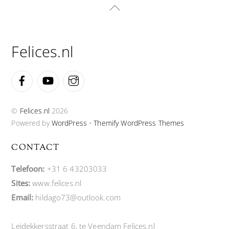
Back
To
Top
Felices.nl
Facebook
YouTube
Instagram
©
Felices.nl
2026
Powered by
WordPress
•
Themify WordPress Themes
CONTACT
Telefoon:
+31 6 43203033
Sites:
www.felices.nl
Email:
hildago73@outlook.com
Leidekkersstraat 6, te Veendam Felices.nl