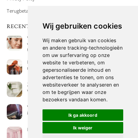
Terugbetaal- en retourneringsbeleid
Wij gebruiken cookies
RECENTE POSTS
Wat is niacinamide? Voordelen, toepassingen en
Wij maken gebruik van cookies
waarom het overal in huidverzorgingsproducten
en andere tracking-technologieën
te vinden is
om uw surfervaring op onze
Hoe verf je haar op de meest natuurlijke manier
website te verbeteren, om
met henna kleuring
gepersonaliseerde inhoud en
advertenties te tonen, om ons
Zeep met een hoog vetgehalte: mythe of
websiteverkeer te analyseren en
werkelijkheid?
om te begrijpen waar onze
bezoekers vandaan komen.
Wierook betekenis geven : geurende avonturen
in je huis
Ik ga akkoord
Ik weiger
Het belang van collageen voor de huid