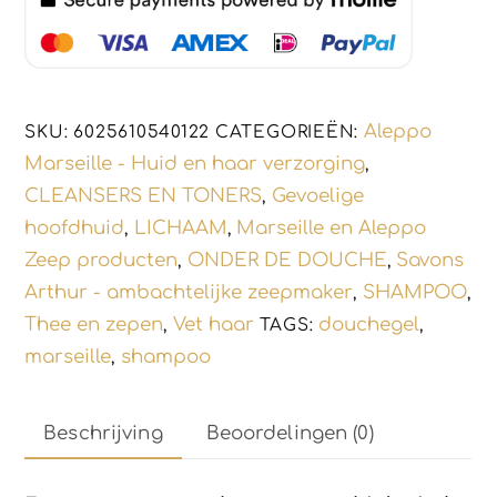
gevoelige
huid
-
koud
Aleppo
SKU:
6025610540122
CATEGORIEËN:
geperst
Marseille - Huid en haar verzorging
,
2x100gr
CLEANSERS EN TONERS
Gevoelige
,
aantal
hoofdhuid
LICHAAM
Marseille en Aleppo
,
,
Zeep producten
ONDER DE DOUCHE
Savons
,
,
Arthur - ambachtelijke zeepmaker
SHAMPOO
,
,
Thee en zepen
Vet haar
douchegel
,
TAGS:
,
marseille
shampoo
,
Beschrijving
Beoordelingen (0)