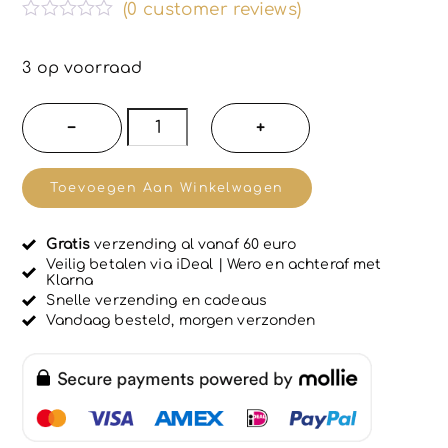
(
0
customer reviews)
G
e
w
3 op voorraad
a
a
r
Ecologische
−
+
d
Horloge
e
e
met
r
Toevoegen Aan Winkelwagen
d
puur
0
u
kurk
i
Gratis
verzending al vanaf 60 euro
band
t
Veilig betalen via iDeal | Wero en achteraf met
5
Klarna
en
Snelle verzending en cadeaus
marmer
Vandaag besteld, morgen verzonden
look
kast
-
unisex