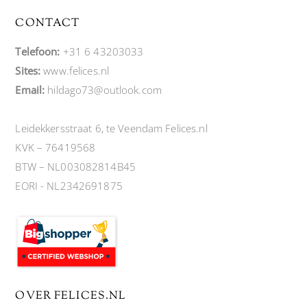
CONTACT
Telefoon:
+31 6 43203033
Sites:
www.felices.nl
Email:
hildago73@outlook.com
Leidekkersstraat 6, te Veendam Felices.nl
KVK – 76419568
BTW – NL003082814B45
EORI - NL2342691875
OVER FELICES.NL