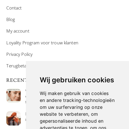
Contact
Blog
My account
Loyality Program voor trouw klanten
Privacy Policy
Terugbetaal- en retourneringsbeleid
Wij gebruiken cookies
RECENTE POSTS
Wat is niacinamide? Voordelen, toepassingen en
Wij maken gebruik van cookies
waarom het overal in huidverzorgingsproducten
en andere tracking-technologieën
te vinden is
om uw surfervaring op onze
Hoe verf je haar op de meest natuurlijke manier
website te verbeteren, om
met henna kleuring
gepersonaliseerde inhoud en
advertenties te tonen, om ons