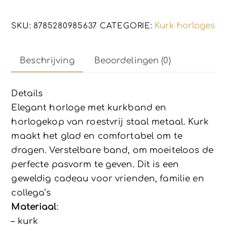
-
milieuvriendelijk
Kurk horloges
SKU:
8785280985637
CATEGORIE:
-
WA-
222
Beschrijving
Beoordelingen (0)
aantal
Details
Elegant horloge met kurkband en
horlogekop van roestvrij staal metaal. Kurk
maakt het glad en comfortabel om te
dragen. Verstelbare band, om moeiteloos de
perfecte pasvorm te geven. Dit is een
geweldig cadeau voor vrienden, familie en
collega’s
Materiaal
:
– kurk