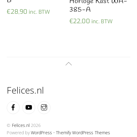
B
Horloge Kast WA-
385-A
€
28,90
inc. BTW
€
22,00
inc. BTW
Back
To
Top
Felices.nl
Facebook
YouTube
Instagram
©
Felices.nl
2026
Powered by
WordPress
•
Themify WordPress Themes