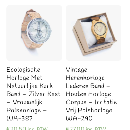
Ecologische
Vintage
Horloge Met
Herenhorloge
Natuurlijke Kurk
Lederen Band –
Band – Zilver Kast
Houten Horloge
– Vrouwelijk
Corpus – Irritatie
Polshorloge –
Vrij Polshorloge
WA-387
WA-290
€
20,50
€
27,00
inc. BTW
inc. BTW