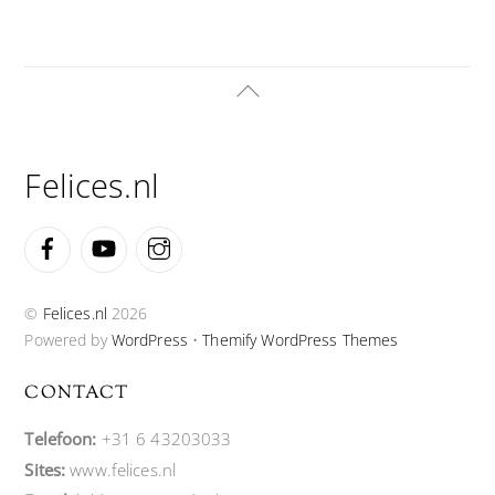
Back
To
Top
Felices.nl
Facebook
YouTube
Instagram
©
Felices.nl
2026
Powered by
WordPress
•
Themify WordPress Themes
CONTACT
Telefoon:
+31 6 43203033
Sites:
www.felices.nl