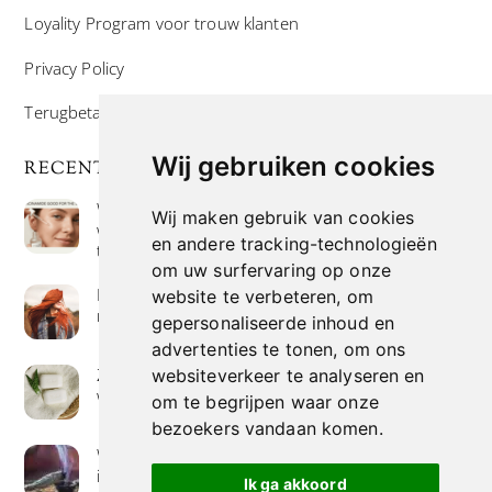
Loyality Program voor trouw klanten
Privacy Policy
Terugbetaal- en retourneringsbeleid
Wij gebruiken cookies
RECENTE POSTS
Wat is niacinamide? Voordelen, toepassingen en
Wij maken gebruik van cookies
waarom het overal in huidverzorgingsproducten
en andere tracking-technologieën
te vinden is
om uw surfervaring op onze
Hoe verf je haar op de meest natuurlijke manier
website te verbeteren, om
met henna kleuring
gepersonaliseerde inhoud en
advertenties te tonen, om ons
Zeep met een hoog vetgehalte: mythe of
websiteverkeer te analyseren en
werkelijkheid?
om te begrijpen waar onze
bezoekers vandaan komen.
Wierook betekenis geven : geurende avonturen
in je huis
Ik ga akkoord