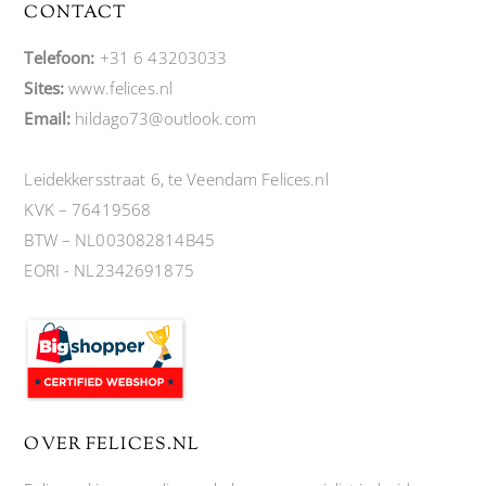
CONTACT
Telefoon:
+31 6 43203033
Sites:
www.felices.nl
Email:
hildago73@outlook.com
Leidekkersstraat 6, te Veendam Felices.nl
KVK – 76419568
BTW – NL003082814B45
EORI - NL2342691875
OVER FELICES.NL