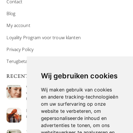
Contact
Blog
My account
Loyality Program voor trouw klanten
Privacy Policy
Terugbetaal- en retourneringsbeleid
Wij gebruiken cookies
RECENTE POSTS
Wat is niacinamide? Voordelen, toepassingen en
Wij maken gebruik van cookies
waarom het overal in huidverzorgingsproducten
en andere tracking-technologieën
te vinden is
om uw surfervaring op onze
Hoe verf je haar op de meest natuurlijke manier
website te verbeteren, om
met henna kleuring
gepersonaliseerde inhoud en
advertenties te tonen, om ons
Zeep met een hoog vetgehalte: mythe of
websiteverkeer te analyseren en