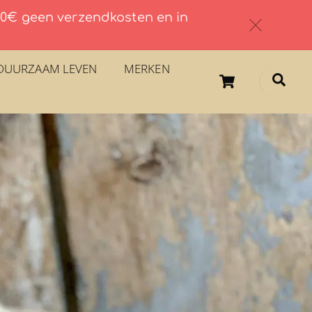
 60€ geen verzendkosten en in
c
DUURZAAM LEVEN
MERKEN
Cart
Sea