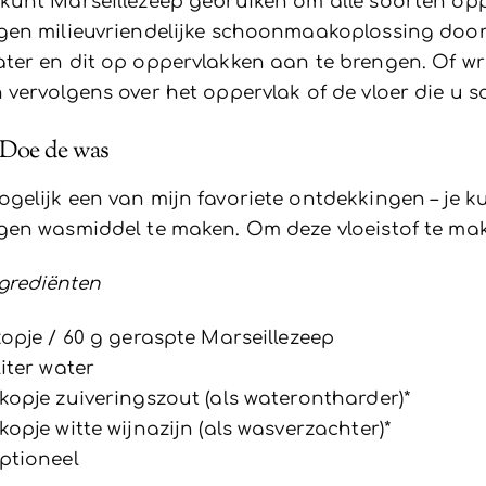
kunt Marseillezeep gebruiken om alle soorten o
gen milieuvriendelijke schoonmaakoplossing doo
ter en dit op oppervlakken aan te brengen. Of wr
 vervolgens over het oppervlak of de vloer die u 
 Doe de was
gelijk een van mijn favoriete ontdekkingen – je k
gen wasmiddel te maken. Om deze vloeistof te make
grediënten
kopje / 60 g geraspte Marseillezeep
liter water
kopje zuiveringszout (als waterontharder)*
kopje witte wijnazijn (als wasverzachter)*
ptioneel