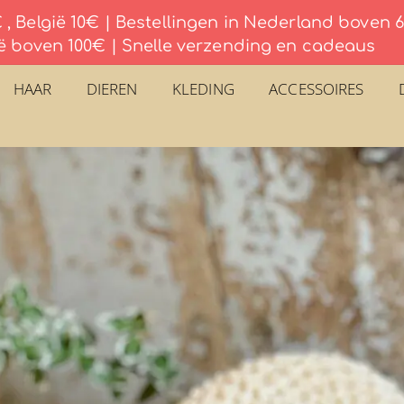
, België 10€ | Bestellingen in Nederland boven
ë boven 100€ | Snelle verzending en cadeaus
HAAR
DIEREN
KLEDING
ACCESSOIRES