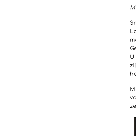
M
Sm
La
m
Ge
U 
zi
he
Ma
va
ze