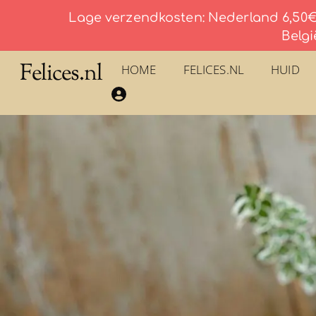
Lage verzendkosten: Nederland 6,50€ 
Belgi
Skip
Felices.nl
HOME
FELICES.NL
HUID
to
​La Savonnerie du Pilon du Roy – Eau De Toilette
content