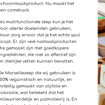
schoonmaakproduct. Nu maakt het
een comeback.
Als multifunctionele zeep kun je het
voor allerlei doeleinden gebruiken,
maar zorg ervoor dat je het echte spul
koopt. Er zijn veel namaakproducten
die gemaakt zijn met goedkopere
ingrediënten, die niet zo effectief zijn
en dierlijke vetten kunnen bevatten.
De Marseillezeep die wij gebruiken is
100% veganistisch en natuurlijk, en
volledig gemaakt van olijfolie en
kokosolie, wat betekent dat het
milieuvriendelijk en palmolievrij is. En