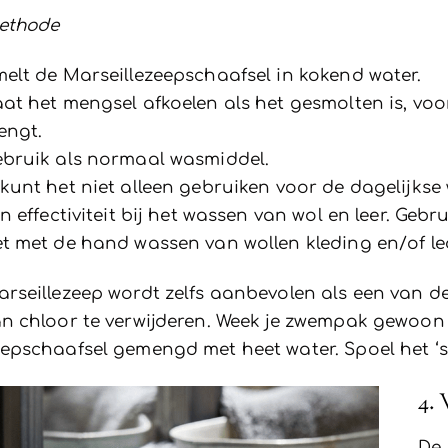
ethode
elt de Marseillezeepschaafsel in kokend water.
at het mengsel afkoelen als het gesmolten is, vo
engt.
bruik als normaal wasmiddel.
kunt het niet alleen gebruiken voor de dagelijks
jn effectiviteit bij het wassen van wol en leer. Geb
t met de hand wassen van wollen kleding en/of l
rseillezeep wordt zelfs aanbevolen als een van d
n chloor te verwijderen. Week je zwempak gewoon
epschaafsel gemengd met heet water. Spoel het ‘s
4. 
De 