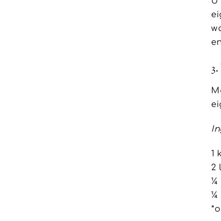
U 
ei
wa
en
3.
Mo
ei
In
1 
2 
¼ 
¼ 
*o