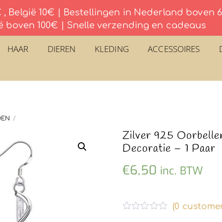
, België 10€ | Bestellingen in Nederland boven
ë boven 100€ | Snelle verzending en cadeaus
HAAR
DIEREN
KLEDING
ACCESSOIRES
DEN
Zilver 925 Oorbelle
Decoratie – 1 Paar
€
6,50
inc. BTW
(
0
customer
G