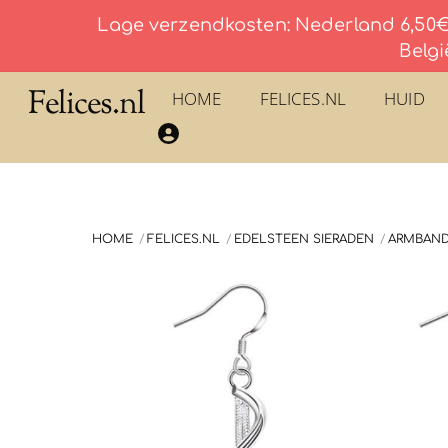
Lage verzendkosten: Nederland 6,50€ 
Belgi
Skip
Felices.nl
HOME
FELICES.NL
HUID
to
​La Savonnerie du Pilon du Roy – Eau De Toilette
content
HOME
FELICES.NL
EDELSTEEN SIERADEN
ARMBAN