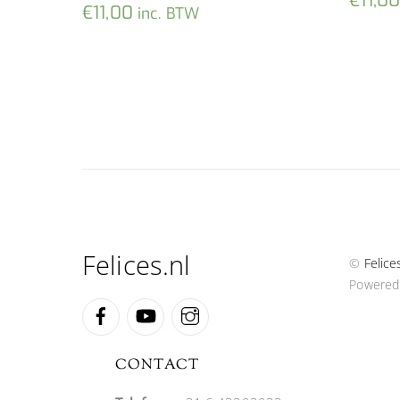
€
11,0
€
11,00
inc. BTW
Felices.nl
©
Felice
Powered
Facebook
YouTube
Instagram
CONTACT