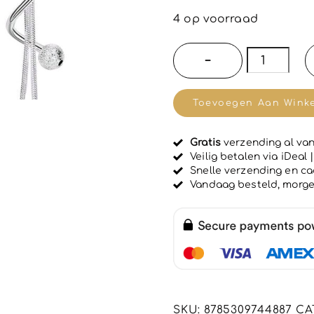
e
w
4 op voorraad
a
a
r
Zilver
−
d
925
e
e
oorbellen
r
Toevoegen Aan Wink
d
va
0
u
drie
i
Gratis
verzending al van
lagen
t
Veilig betalen via iDeal
5
met
Snelle verzending en c
Vandaag besteld, morg
bollige
decoratie
-
1
paar
aantal
SKU:
8785309744887
CA