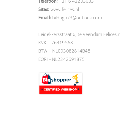
Telefoon:
+31 6 43203033
Sites:
www.felices.nl
Email:
hildago73@outlook.com
Leidekkersstraat 6, te Veendam Felices.nl
KVK – 76419568
BTW – NL003082814B45
EORI - NL2342691875