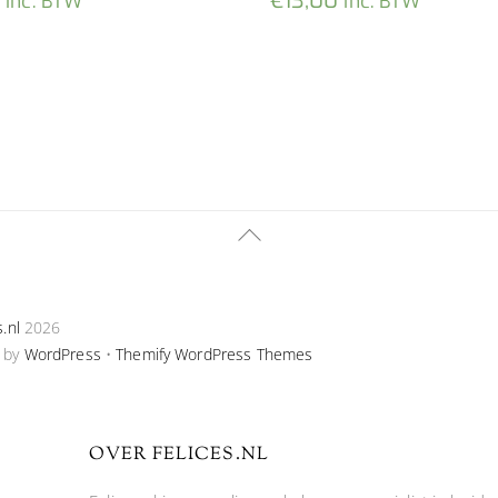
0
€
13,00
inc. BTW
inc. BTW
Back
To
Top
s.nl
2026
 by
WordPress
•
Themify WordPress Themes
OVER FELICES.NL