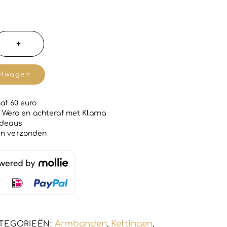
+
elwagen
af 60 euro
 | Wero en achteraf met Klarna
adeaus
en verzonden
Armbanden
Kettingen
TEGORIEËN:
,
,