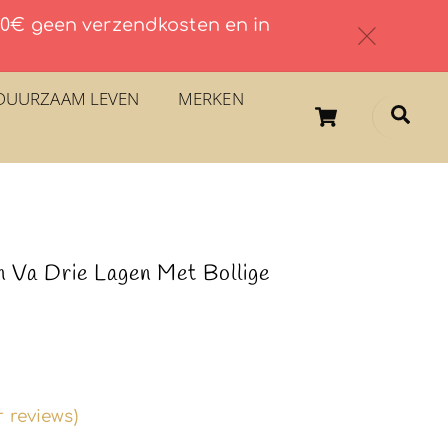
 60€ geen verzendkosten en in
c
DUURZAAM LEVEN
MERKEN
Cart
Sea
n Va Drie Lagen Met Bollige
 reviews)