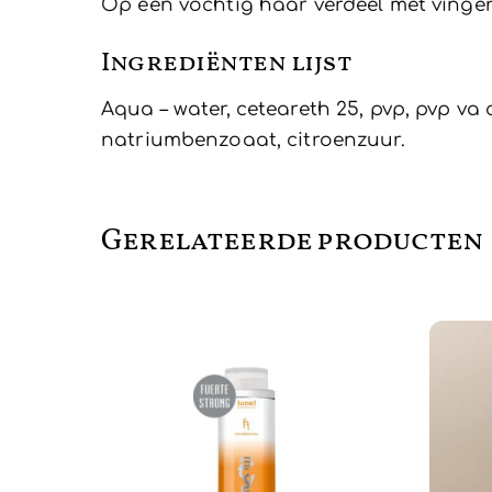
Op een vochtig haar verdeel met vingers
Ingrediënten lijst
Aqua – water, ceteareth 25, pvp, pvp va
natriumbenzoaat, citroenzuur.
Gerelateerde producten