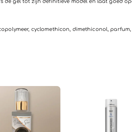
 de gel tot zijn definitieve model en laat goed o
 copolymeer, cyclomethicon, dimethiconol, parfum,