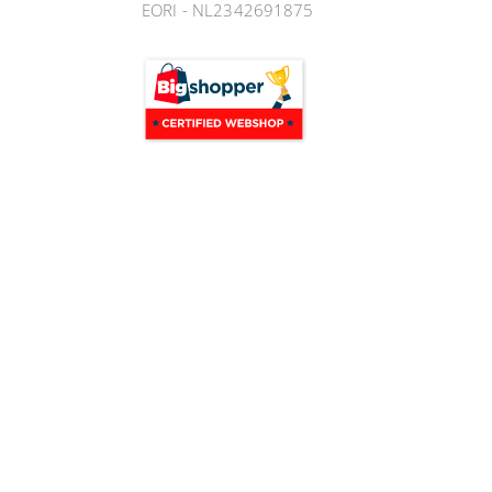
EORI - NL2342691875