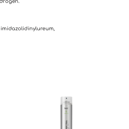
pdrogen.
 imidazolidinylureum,