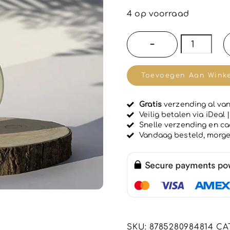
e
w
4 op voorraad
a
a
r
Superster
−
d
haar
e
e
was
r
Toevoegen Aan Wink
d
gel
0
u
-
i
Gratis
verzending al van
licht
t
Veilig betalen via iDeal
5
consistent
Snelle verzending en c
Vandaag besteld, morg
-
fixeert
-
modelleert
-
definieert
100ml
SKU:
8785280984814
CA