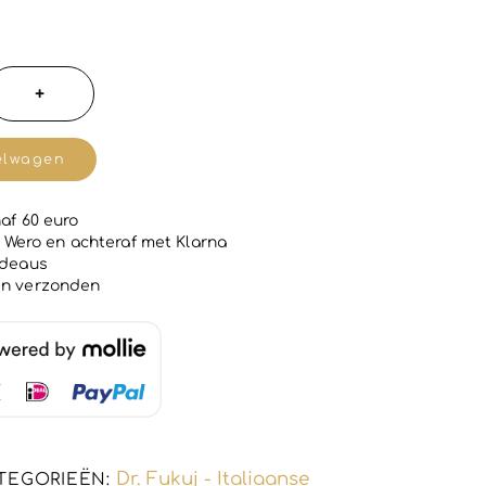
ke
+
elwagen
af 60 euro
 | Wero en achteraf met Klarna
ie
adeaus
en verzonden
Dr. Fukuj - Italiaanse
TEGORIEËN: