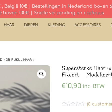
, België 10€ | Bestellingen in Nederland boven
ë boven 100€ | Snelle verzending en cadeaus
HAAR
DIEREN
KLEDING
ACCESSOIRES
ID
DR. FUKUJ HAAR
Supersterke Haar W
Fixeert – Modelleer
€
10,90
inc. BTW
(
0
customer
G