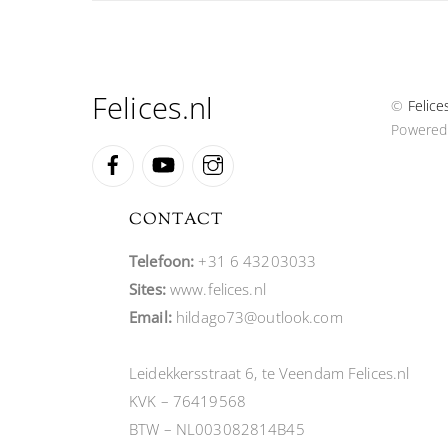
Felices.nl
©
Felice
Powered
Facebook
YouTube
Instagram
CONTACT
Telefoon:
+31 6 43203033
Sites:
www.felices.nl
Email:
hildago73@outlook.com
Leidekkersstraat 6, te Veendam Felices.nl
KVK – 76419568
BTW – NL003082814B45