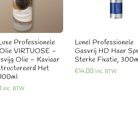
Luxe Professionele
Lunel Professionele
 Olie VIRTUOSE –
Gasvrij HD Haar Spr
svijg Olie – Kaviaar
Sterke Fixatie, 300m
tructureerd Het
€
14,00
inc. BTW
 100ml
0
inc. BTW