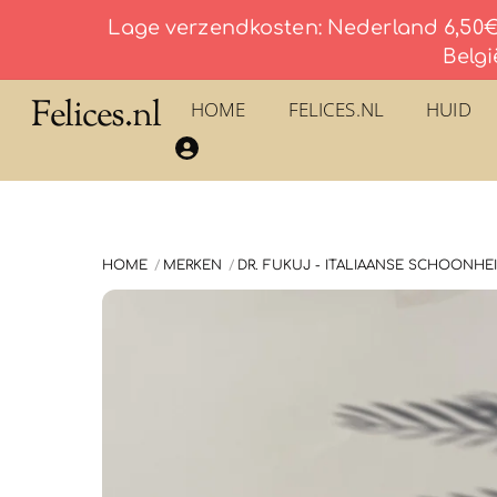
Lage verzendkosten: Nederland 6,50€ 
Belgi
Skip
Felices.nl
HOME
FELICES.NL
HUID
to
​La Savonnerie du Pilon du Roy – Eau De Toilette
content
HOME
MERKEN
DR. FUKUJ - ITALIAANSE SCHOONHE