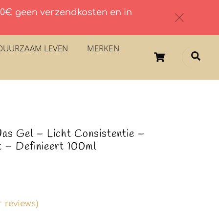
 60€ geen verzendkosten en in
c
DUURZAAM LEVEN
MERKEN
Cart
Sea
as Gel – Licht Consistentie –
t – Definieert 100ml
 reviews)