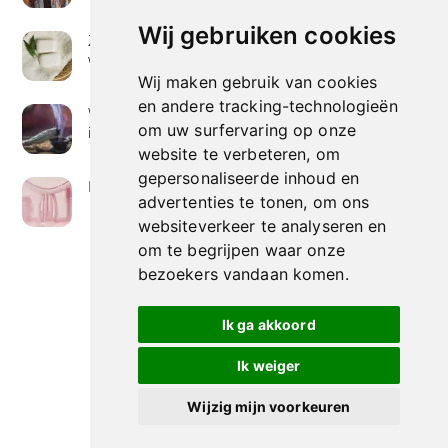
Wij gebruiken cookies
Zeep met een hoog vetgehalte: mythe of
werkelijkheid?
Wij maken gebruik van cookies
en andere tracking-technologieën
Wierook betekenis geven : geurende avonturen
om uw surfervaring op onze
in je huis
website te verbeteren, om
gepersonaliseerde inhoud en
Het belang van collageen voor de huid
advertenties te tonen, om ons
websiteverkeer te analyseren en
om te begrijpen waar onze
bezoekers vandaan komen.
Ik ga akkoord
Ik weiger
Wijzig mijn voorkeuren