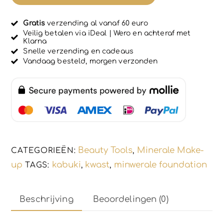
in
0
u
GOUD
i
Gratis
verzending al vanaf 60 euro
kleur
t
Veilig betalen via iDeal | Wero en achteraf met
5
Klarna
-
Snelle verzending en cadeaus
foundation
Vandaag besteld, morgen verzonden
kwast
-
rouge
kwast
aantal
Beauty Tools
Minerale Make-
CATEGORIEËN:
,
up
kabuki
kwast
minwerale foundation
TAGS:
,
,
Beschrijving
Beoordelingen (0)