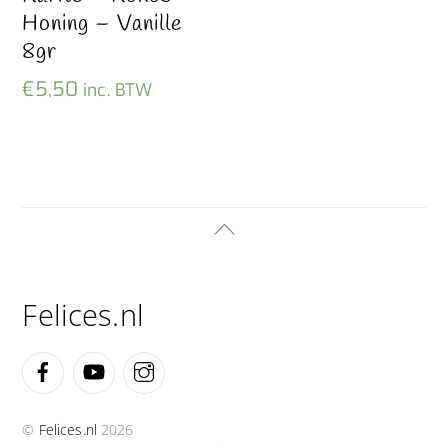
Honing – Vanille
8gr
€
5,50
inc. BTW
Back
To
Top
Felices.nl
Facebook
YouTube
Instagram
©
Felices.nl
2026