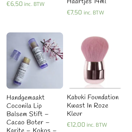
Haartjes 14ml
€
6,50
inc. BTW
€
7,50
inc. BTW
Kabuki Foundation
Handgemaakt
Kwast In Roze
Coconila Lip
Kleur
Balsem Stift –
Cacao Boter –
€
12,00
inc. BTW
Karite – Kokos –