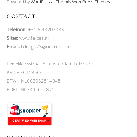
Powered by
WordPress
•
Themify WordPress Themes
CONTACT
Telefoon:
+31 6 43203033
Sites:
www.felices.nl
Email:
hildago73@outlook.com
Leidekkersstraat 6, te Veendam Felices.nl
KVK – 76419568
BTW – NL003082814B45
EORI - NL2342691875