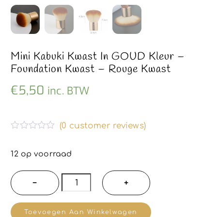
Mini Kabuki Kwast In GOUD Kleur –
Foundation Kwast – Rouge Kwast
€
5,50
inc. BTW
(
0
customer reviews)
G
e
w
12 op voorraad
a
a
r
Mini
−
+
d
kabuki
e
e
kwast
r
Toevoegen Aan Winkelwagen
d