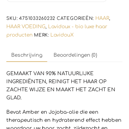
250ml
aantal
HAAR
SKU:
4751033260232
CATEGORIEËN:
,
HAAR VOEDING
Lavidoux - bio luxe haar
,
producten
LavidouX
MERK:
Beschrijving
Beoordelingen (0)
GEMAAKT VAN 90% NATUURLIJKE
INGREDIËNTEN, REINIGT HET HAAR OP
ZACHTE WIJZE EN MAAKT HET ZACHT EN
GLAD.
Bevat Amber en Jojoba-olie die een
therapeutisch en hydraterend effect hebben
waardoor uw haar zacht, zijdezacht en