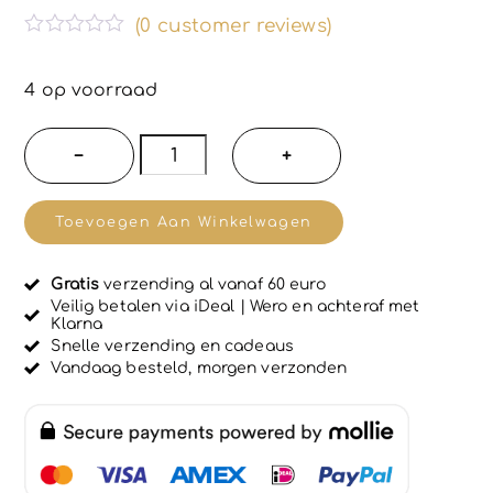
(
0
customer reviews)
G
e
w
4 op voorraad
a
a
r
Luxe
−
+
d
Natuurlijk
e
e
haarconditioner
r
Toevoegen Aan Winkelwagen
d
met
0
u
Amberextract
i
Gratis
verzending al vanaf 60 euro
en
t
Veilig betalen via iDeal | Wero en achteraf met
5
Klarna
Jojoba-
Snelle verzending en cadeaus
olie
Vandaag besteld, morgen verzonden
-
glans
en
volume