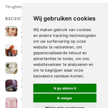
Terugbetaal- en retourneringsbeleid
Wij gebruiken cookies
RECENTE POSTS
Wat is niacinamide? Voordelen, toepassingen en
Wij maken gebruik van cookies
waarom het overal in huidverzorgingsproducten
en andere tracking-technologieën
te vinden is
om uw surfervaring op onze
Hoe verf je haar op de meest natuurlijke manier
website te verbeteren, om
met henna kleuring
gepersonaliseerde inhoud en
advertenties te tonen, om ons
Zeep met een hoog vetgehalte: mythe of
websiteverkeer te analyseren en
werkelijkheid?
om te begrijpen waar onze
bezoekers vandaan komen.
Wierook betekenis geven : geurende avonturen
in je huis
Ik ga akkoord
Ik weiger
Het belang van collageen voor de huid
Wijzig mijn voorkeuren