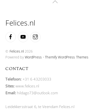
Back
To
Top
Felices.nl
Facebook
YouTube
Instagram
©
Felices.nl
2026
Powered by
WordPress
•
Themify WordPress Themes
CONTACT
Telefoon:
+31 6 43203033
Sites:
www.felices.nl
Email:
hildago73@outlook.com
Leidekkersstraat 6, te Veendam Felices.nl