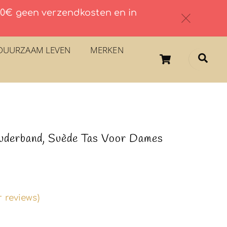
 60€ geen verzendkosten en in
c
DUURZAAM LEVEN
MERKEN
Cart
Sea
uderband, Suède Tas Voor Dames
 reviews)