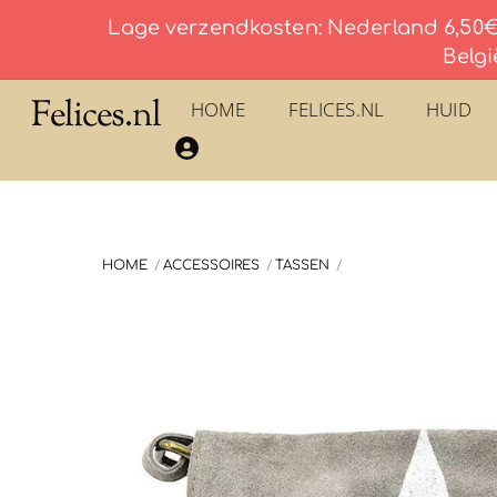
Lage verzendkosten: Nederland 6,50€ 
Belgi
Skip
Felices.nl
HOME
FELICES.NL
HUID
to
​La Savonnerie du Pilon du Roy – Eau De Toilette
content
HOME
ACCESSOIRES
TASSEN