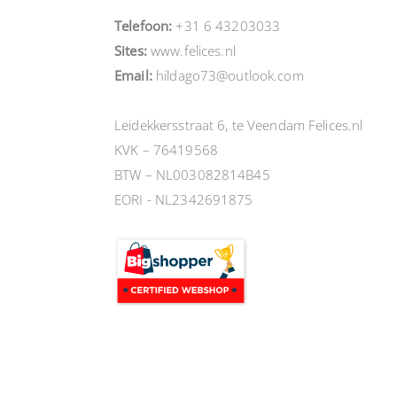
Telefoon:
+31 6 43203033
Sites:
www.felices.nl
Email:
hildago73@outlook.com
Leidekkersstraat 6, te Veendam Felices.nl
KVK – 76419568
BTW – NL003082814B45
EORI - NL2342691875