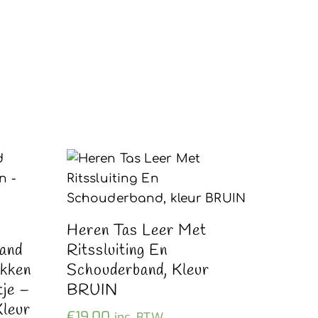
Heren Tas Leer Met
and
Ritssluiting En
akken
Schouderband, Kleur
tje –
BRUIN
leur
€
19,00
inc. BTW