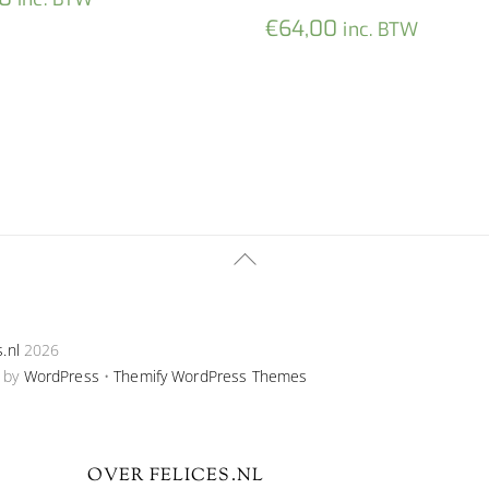
€
64,00
inc. BTW
Back
To
Top
s.nl
2026
 by
WordPress
•
Themify WordPress Themes
OVER FELICES.NL