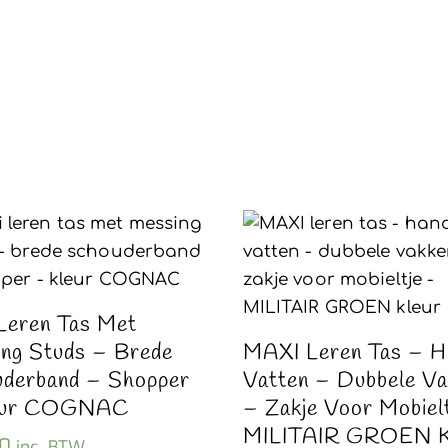
Leren Tas Met
ng Studs – Brede
MAXI Leren Tas – H
derband – Shopper
Vatten – Dubbele V
eur COGNAC
– Zakje Voor Mobiel
MILITAIR GROEN K
0
inc. BTW