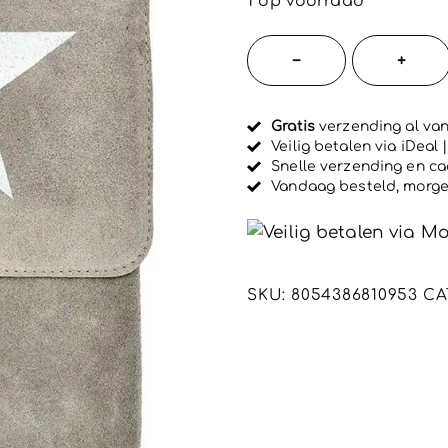
1 op voorraad
a
a
r
Leren
−
+
d
Tas
e
e
Met
r
d
Gratis
verzending al van
Schouderb
0
Veilig betalen via iDeal
u
suède
Snelle verzending en c
i
tas
Vandaag besteld, morg
t
5
voor
dames
aantal
SKU:
8054386810953
CA