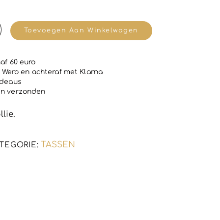
Toevoegen Aan Winkelwagen
af 60 euro
and,
 | Wero en achteraf met Klarna
adeaus
en verzonden
TASSEN
TEGORIE: