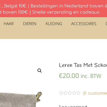
, België 10€ | Bestellingen in Nederland boven
ë boven 100€ | Snelle verzending en cadeaus
HAAR
DIEREN
KLEDING
ACCESSOIRES
Leren Tas Met Scho
€
20,00
inc. BTW
(
0
customer
G
e
w