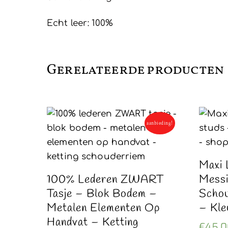
Echt leer: 100%
Gerelateerde producten
aanbieding!
Maxi 
100% Lederen ZWART
Messi
Tasje – Blok Bodem –
Schou
Metalen Elementen Op
– Kl
Handvat – Ketting
€
45,0