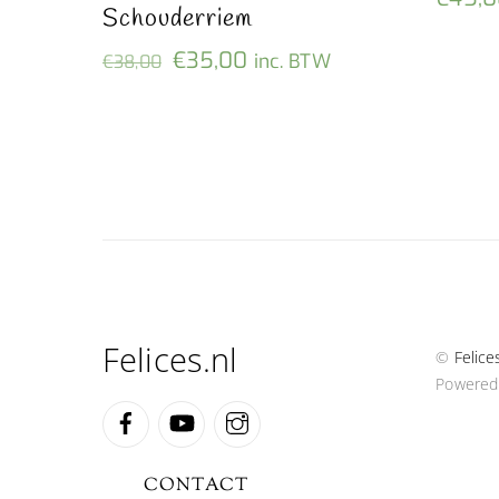
Schouderriem
Oorspronkelijke
Huidige
€
35,00
inc. BTW
€
38,00
prijs
prijs
was:
is:
€38,00.
€35,00.
Felices.nl
©
Felice
Powered
Facebook
YouTube
Instagram
CONTACT