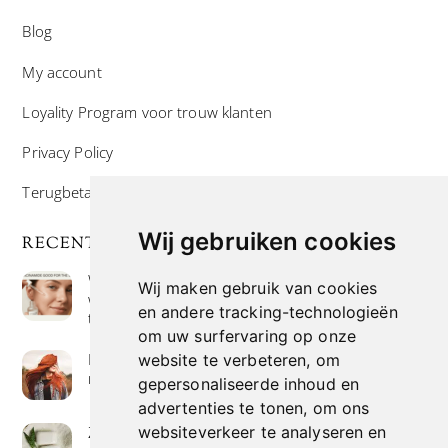
Blog
My account
Loyality Program voor trouw klanten
Privacy Policy
Terugbetaal- en retourneringsbeleid
Wij gebruiken cookies
RECENTE POSTS
Wat is niacinamide? Voordelen, toepassingen en
Wij maken gebruik van cookies
waarom het overal in huidverzorgingsproducten
en andere tracking-technologieën
te vinden is
om uw surfervaring op onze
Hoe verf je haar op de meest natuurlijke manier
website te verbeteren, om
met henna kleuring
gepersonaliseerde inhoud en
advertenties te tonen, om ons
Zeep met een hoog vetgehalte: mythe of
websiteverkeer te analyseren en