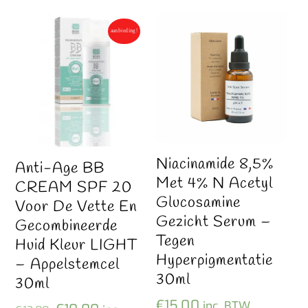
aanbieding!
Niacinamide 8,5%
Anti-Age BB
Met 4% N Acetyl
CREAM SPF 20
Glucosamine
Voor De Vette En
Gezicht Serum –
Gecombineerde
Tegen
Huid Kleur LIGHT
Hyperpigmentatie
– Appelstemcel
30ml
30ml
€
15,00
inc. BTW