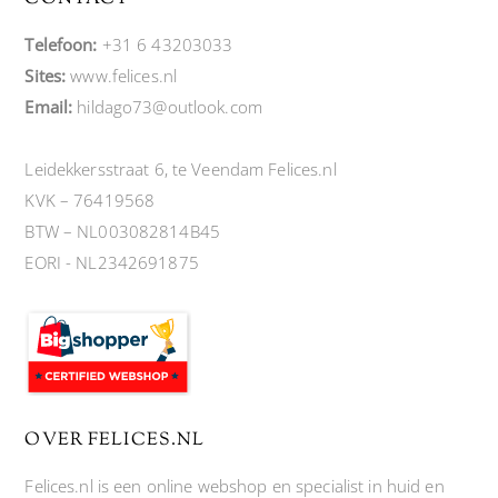
Telefoon:
+31 6 43203033
Sites:
www.felices.nl
Email:
hildago73@outlook.com
Leidekkersstraat 6, te Veendam Felices.nl
KVK – 76419568
BTW – NL003082814B45
EORI - NL2342691875
OVER FELICES.NL
Felices.nl is een online webshop en specialist in huid en