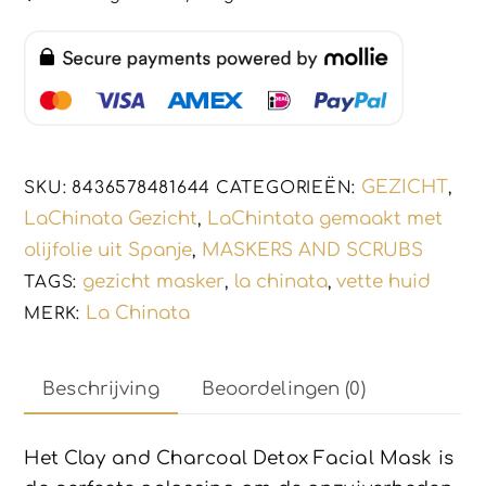
-
verwijdert
onzuiverheden
-
acne
-
GEZICHT
SKU:
8436578481644
CATEGORIEËN:
,
vette
LaChinata Gezicht
LaChintata gemaakt met
,
huid
olijfolie uit Spanje
MASKERS AND SCRUBS
,
-
gezicht masker
la chinata
vette huid
TAGS:
,
,
ontgift
La Chinata
MERK:
50ml
aantal
Beschrijving
Beoordelingen (0)
Het Clay and Charcoal Detox Facial Mask is