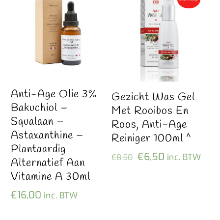
Anti-Age Olie 3%
Gezicht Was Gel
Bakuchiol –
Met Rooibos En
Squalaan –
Roos, Anti-Age
Astaxanthine –
Reiniger 100ml ^
Plantaardig
Oorspronkelijke
Huidige
€
6,50
inc. BTW
€
8,50
Alternatief Aan
prijs
prijs
Vitamine A 30ml
was:
is:
€
16,00
inc. BTW
€8,50.
€6,50.