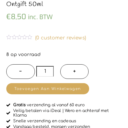
Ontgift 50ml
€
8,50
inc. BTW
(
0
customer reviews)
G
e
w
8 op voorraad
a
a
r
La
−
+
d
Chinata
e
e
Klei
r
Toevoegen Aan Winkelwagen
d
en
0
u
houtskool
i
Gratis
verzending al vanaf 60 euro
detox
t
Veilig betalen via iDeal | Wero en achteraf met
5
Klarna
gezicht
Snelle verzending en cadeaus
masker
Vandaag besteld, morgen verzonden