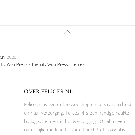
Back
To
Top
s.nl
2026
 by
WordPress
•
Themify WordPress Themes
OVER FELICES.NL
Felices.nl is een online webshop en specialist in huid
en haar verzorging. Felices.nl is een handgemaakte
biologische merk in huidverzorging EO Lab is een
natuurlijke merk uit Rusland Lunel Professional is