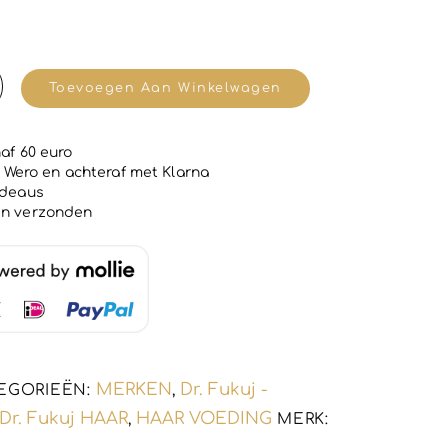
Toevoegen Aan Winkelwagen
de
af 60 euro
 | Wero en achteraf met Klarna
adeaus
en verzonden
t
MERKEN
Dr. Fukuj -
EGORIEËN:
,
Dr. Fukuj HAAR
HAAR VOEDING
,
MERK: