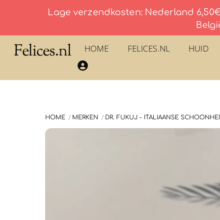
Lage verzendkosten: Nederland 6,50€ 
Belgi
Skip
Felices.nl
HOME
FELICES.NL
HUID
to
​La Savonnerie du Pilon du Roy – Eau De Toilette
content
HOME
MERKEN
DR. FUKUJ - ITALIAANSE SCHOONHE