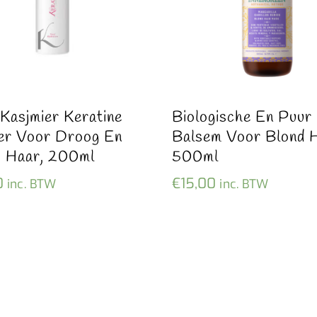
 Kasjmier Keratine
Biologische En Puur
er Voor Droog En
Balsem Voor Blond H
 Haar, 200ml
500ml
0
€
15,00
inc. BTW
inc. BTW