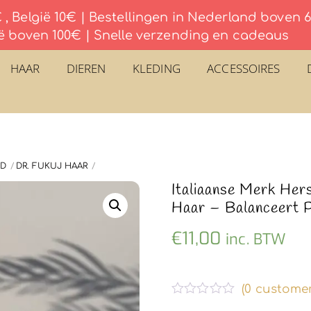
, België 10€ | Bestellingen in Nederland boven
ë boven 100€ | Snelle verzending en cadeaus
HAAR
DIEREN
KLEDING
ACCESSOIRES
ID
DR. FUKUJ HAAR
Italiaanse Merk Her
Haar – Balanceert 
€
11,00
inc. BTW
(
0
customer
G