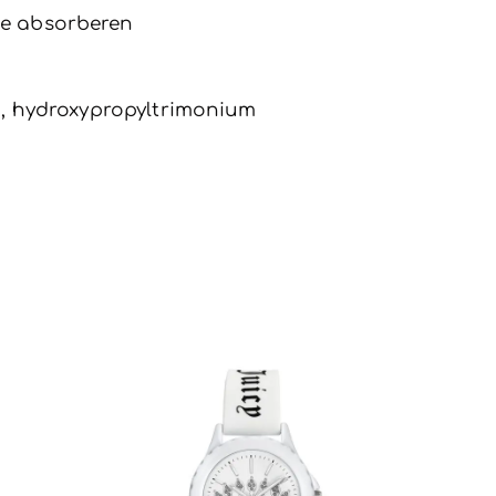
te absorberen
la, hydroxypropyltrimonium