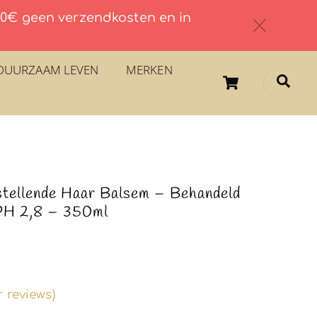
 60€ geen verzendkosten en in
c
DUURZAAM LEVEN
MERKEN
Cart
Sea
stellende Haar Balsem – Behandeld
PH 2,8 – 350ml
 reviews)