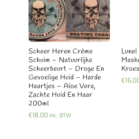
Scheer Heren Crème
Lunel
Schuim – Natuurlijke
Mask
Scheerbeurt – Droge En
Kroes
Gevoelige Huid – Harde
€
16,0
Haartjes – Aloe Vera,
Zachte Huid En Haar
200ml
€
18,00
inc. BTW