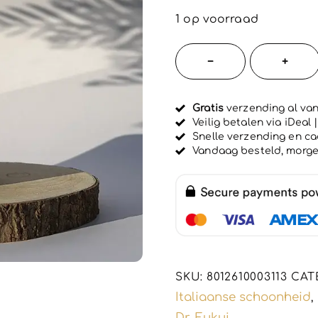
e
w
1 op voorraad
a
a
r
Italiaanse
−
+
d
merk
e
e
herstellen
r
d
Gratis
verzending al van
haar
0
Veilig betalen via iDeal
u
balsem
Snelle verzending en c
i
-
Vandaag besteld, morg
t
5
behandeld
haar
-
balanceer
pH
2,8
SKU:
8012610003113
CAT
-
Italiaanse schoonheid
,
350ml
Dr. Fukuj