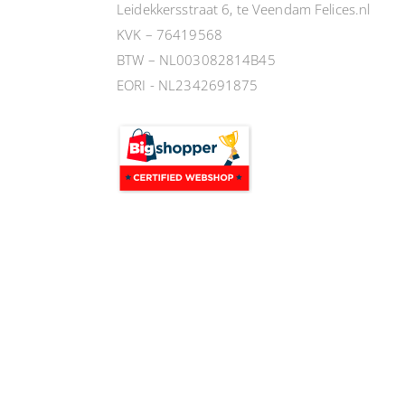
Leidekkersstraat 6, te Veendam Felices.nl
KVK – 76419568
BTW – NL003082814B45
EORI - NL2342691875