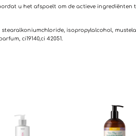
ordat u het afspoelt om de actieve ingrediënten 
e, stearalkoniumchloride, isopropylalcohol, muste
arfum, ci19140,ci 42051.