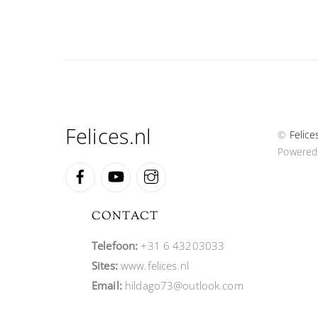
Felices.nl
©
Felice
Powered
Facebook
YouTube
Instagram
CONTACT
Telefoon:
+31 6 43203033
Sites:
www.felices.nl
Email:
hildago73@outlook.com